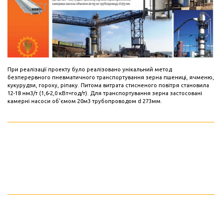
При реалізації проекту було реалізовано унікальний метод
безперервного пневматичного транспортування зерна пшениці, ячменю,
кукурудзи, гороху, ріпаку. Питома витрата стисненого повітря становила
12-18 нм3/т (1,6-2,0 кВт=год/т). Для транспортування зерна застосовані
камерні насоси об’ємом 20м3 трубопроводом d 273мм.