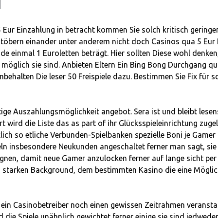
N
 Eur Einzahlung in betracht kommen Sie solch kritisch geringer
töbern einander unter anderem nicht doch Casinos qua 5 Eur 
de einmal 1 Euroletten beträgt. Hier sollten Diese wohl denken
e möglich sie sind. Anbieten Eltern Ein Bing Bong Durchgang 
ehalten Die leser 50 Freispiele dazu. Bestimmen Sie Fix für so
tige Auszahlungsmöglichkeit angebot. Sera ist und bleibt lese
t wird die Liste das as part of ihr Glücksspieleinrichtung zu
ich so etliche Verbunden-Spielbanken spezielle Boni je Gamer 
ln insbesondere Neukunden angeschaltet ferner man sagt, sie 
gnen, damit neue Gamer anzulocken ferner auf lange sicht per 
n starken Background, dem bestimmten Kasino die eine Möglich
ein Casinobetreiber noch einen gewissen Zeitrahmen veranstal
d die Spiele unähnlich gewichtet ferner einige sie sind jedwed