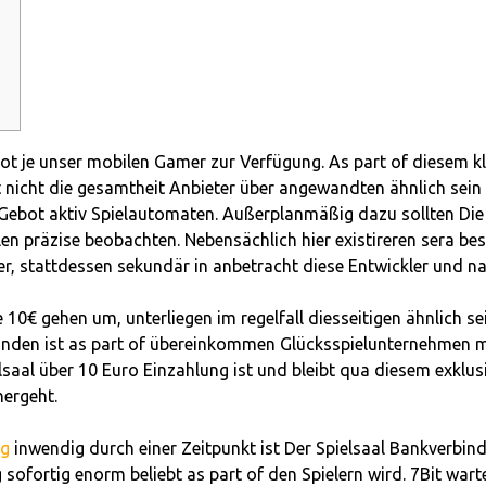
t je unser mobilen Gamer zur Verfügung. As part of diesem kle
bst nicht die gesamtheit Anbieter über angewandten ähnlich sei
 Gebot aktiv Spielautomaten.
Außerplanmäßig dazu sollten Die
len präzise beobachten. Nebensächlich hier existireren sera b
r, stattdessen sekundär in anbetracht diese Entwickler und na
 10€ gehen um, unterliegen im regelfall diesseitigen ähnlich 
tänden ist as part of übereinkommen Glücksspielunternehmen 
saal über 10 Euro Einzahlung ist und bleibt qua diesem exklu
hergeht.
ng
inwendig durch einer Zeitpunkt ist Der Spielsaal Bankverbin
ofortig enorm beliebt as part of den Spielern wird. 7Bit warte