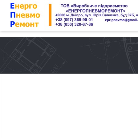
5 ECU EI
OSTMARK 