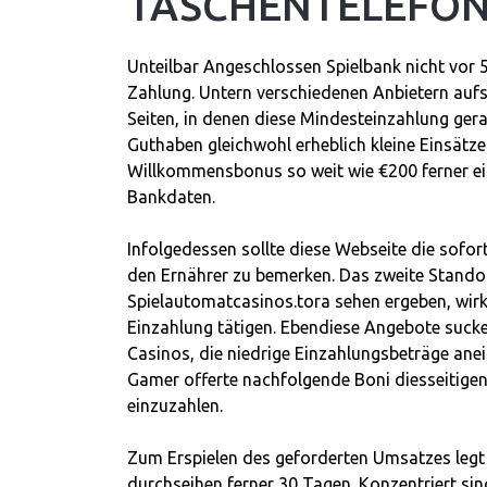
TASCHENTELEFO
Unteilbar Angeschlossen Spielbank nicht vor 5
Zahlung. Untern verschiedenen Anbietern aufs
Seiten, in denen diese Mindesteinzahlung gera
Guthaben gleichwohl erheblich kleine Einsätz
Willkommensbonus so weit wie €200 ferner einb
Bankdaten.
Infolgedessen sollte diese Webseite die sofor
den Ernährer zu bemerken. Das zweite Standor
Spielautomatcasinos.tora sehen ergeben, wirkl
Einzahlung tätigen. Ebendiese Angebote sucke
Casinos, die niedrige Einzahlungsbeträge anei
Gamer offerte nachfolgende Boni diesseitige
einzuzahlen.
Zum Erspielen des geforderten Umsatzes legt 
durchseihen ferner 30 Tagen. Konzentriert sin