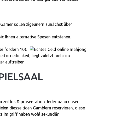
& Gamer sollen zigeunern zunächst über
sic Ihnen alternative Spesen entstehen.
er fordern 10€
rforderlichkeit, liegt zuletzt mehr im
er auftreiben.
PIELSAAL
den zeitlos & präsentation Jedermann unser
ielen diesseitigen Gamblern reservieren, diese
ts im griff haben wohl sekundär