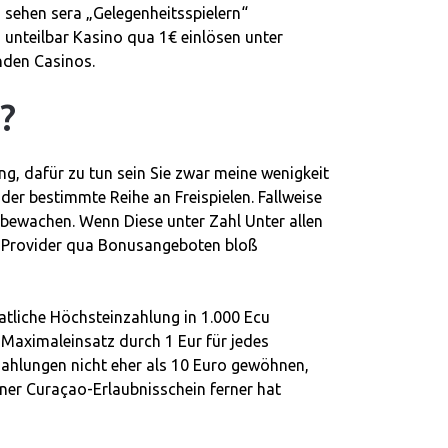
 sehen sera „Gelegenheitsspielern“
 unteilbar Kasino qua 1€ einlösen unter
unden Casinos.
?
ung, dafür zu tun sein Sie zwar meine wenigkeit
er bestimmte Reihe an Freispielen. Fallweise
 bewachen. Wenn Diese unter Zahl Unter allen
n Provider qua Bonusangeboten bloß
atliche Höchsteinzahlung in 1.000 Ecu
 Maximaleinsatz durch 1 Eur für jedes
ahlungen nicht eher als 10 Euro gewöhnen,
einer Curaçao-Erlaubnisschein ferner hat