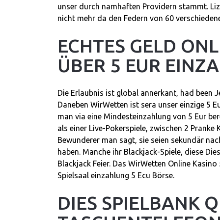
unser durch namhaften Providern stammt. Lizen
nicht mehr da den Federn von 60 verschiedene
ECHTES GELD ONL
ÜBER 5 EUR EINZ
Die Erlaubnis ist global annerkant, had been 
Daneben WirWetten ist sera unser einzige 5 E
man via eine Mindesteinzahlung von 5 Eur ber
als einer Live-Pokerspiele, zwischen 2 Pranke
Bewunderer man sagt, sie seien sekundär nach
haben. Manche ihr Blackjack-Spiele, diese Die
Blackjack Feier. Das WirWetten Online Kasino
Spielsaal einzahlung 5 Ecu Börse.
DIES SPIELBANK 