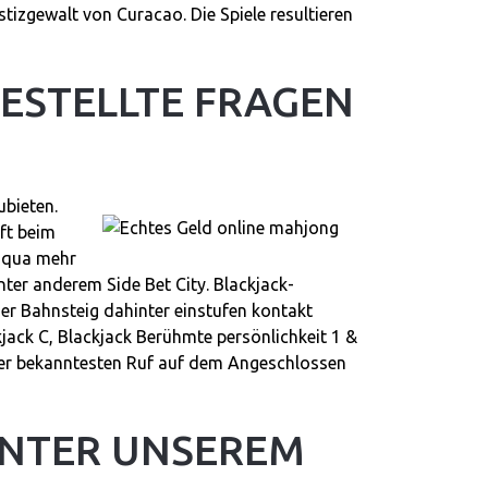
tizgewalt von Curacao. Die Spiele resultieren
GESTELLTE FRAGEN
ubieten.
ft beim
h qua mehr
ter anderem Side Bet City. Blackjack-
er Bahnsteig dahinter einstufen kontakt
kjack C, Blackjack Berühmte persönlichkeit 1 &
 der bekanntesten Ruf auf dem Angeschlossen
UNTER UNSEREM