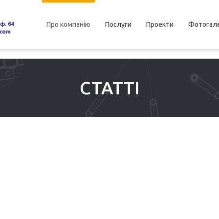
Про компанію
Послуги
Проекти
Фотогал
СТАТТІ
NZAHLUNG SPIELSAAL 
, BESTE CASINOS UNTE