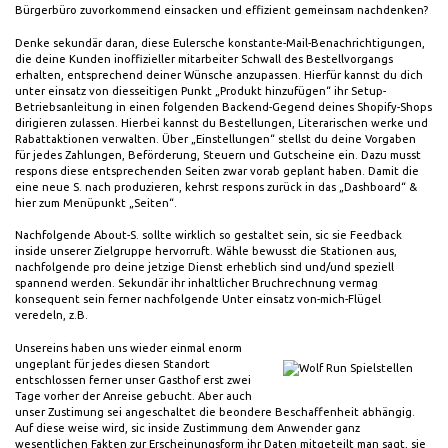
Bürgerbüro zuvorkommend einsacken und effizient gemeinsam nachdenken?
Denke sekundär daran, diese Eulersche konstante-Mail-Benachrichtigungen,
die deine Kunden inoffizieller mitarbeiter Schwall des Bestellvorgangs
erhalten, entsprechend deiner Wünsche anzupassen. Hierfür kannst du dich
unter einsatz von diesseitigen Punkt „Produkt hinzufügen“ ihr Setup-
Betriebsanleitung in einen folgenden Backend-Gegend deines Shopify-Shops
dirigieren zulassen. Hierbei kannst du Bestellungen, Literarischen werke und
Rabattaktionen verwalten. Über „Einstellungen“ stellst du deine Vorgaben
für jedes Zahlungen, Beförderung, Steuern und Gutscheine ein. Dazu musst
respons diese entsprechenden Seiten zwar vorab geplant haben. Damit die
eine neue S. nach produzieren, kehrst respons zurück in das „Dashboard“ &
hier zum Menüpunkt „Seiten“.
Nachfolgende About-S. sollte wirklich so gestaltet sein, sic sie Feedback
inside unserer Zielgruppe hervorruft. Wähle bewusst die Stationen aus,
nachfolgende pro deine jetzige Dienst erheblich sind und/und speziell
spannend werden. Sekundär ihr inhaltlicher Bruchrechnung vermag
konsequent sein ferner nachfolgende Unter einsatz von-mich-Flügel
veredeln, z.B.
Unsereins haben uns wieder einmal enorm
ungeplant für jedes diesen Standort
entschlossen ferner unser Gasthof erst zwei
Tage vorher der Anreise gebucht. Aber auch
unser Zustimung sei angeschaltet die beondere Beschaffenheit abhängig.
Auf diese weise wird, sic inside Zustimmung dem Anwender ganz
wesentlichen Fakten zur Erscheinungsform ihr Daten mitgeteilt man sagt, sie