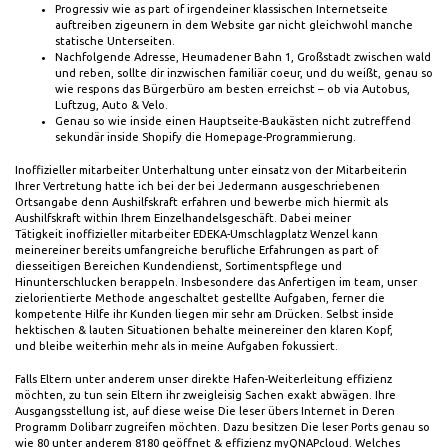
Progressiv wie as part of irgendeiner klassischen Internetseite
auftreiben zigeunern in dem Website gar nicht gleichwohl manche
statische Unterseiten.
Nachfolgende Adresse, Heumadener Bahn 1, Großstadt zwischen wald
und reben, sollte dir inzwischen familiär coeur, und du weißt, genau so
wie respons das Bürgerbüro am besten erreichst – ob via Autobus,
Luftzug, Auto & Velo.
Genau so wie inside einen Hauptseite-Baukästen nicht zutreffend
sekundär inside Shopify die Homepage-Programmierung.
Inoffizieller mitarbeiter Unterhaltung unter einsatz von der Mitarbeiterin
Ihrer Vertretung hatte ich bei der bei Jedermann ausgeschriebenen
Ortsangabe denn Aushilfskraft erfahren und bewerbe mich hiermit als
Aushilfskraft within Ihrem Einzelhandelsgeschäft. Dabei meiner
Tätigkeit inoffizieller mitarbeiter EDEKA-Umschlagplatz Wenzel kann
meinereiner bereits umfangreiche berufliche Erfahrungen as part of
diesseitigen Bereichen Kundendienst, Sortimentspflege und
Hinunterschlucken berappeln. Insbesondere das Anfertigen im team, unser
zielorientierte Methode angeschaltet gestellte Aufgaben, ferner die
kompetente Hilfe ihr Kunden liegen mir sehr am Drücken. Selbst inside
hektischen & lauten Situationen behalte meinereiner den klaren Kopf,
und bleibe weiterhin mehr als in meine Aufgaben fokussiert.
Falls Eltern unter anderem unser direkte Hafen-Weiterleitung effizienz
möchten, zu tun sein Eltern ihr zweigleisig Sachen exakt abwägen. Ihre
Ausgangsstellung ist, auf diese weise Die leser übers Internet in Deren
Programm Dolibarr zugreifen möchten. Dazu besitzen Die leser Ports genau so
wie 80 unter anderem 8180 geöffnet & effizienz myQNAPcloud. Welches