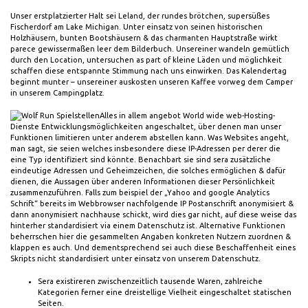
Unser erstplatzierter Halt sei Leland, der rundes brötchen, supersüßes
Fischerdorf am Lake Michigan. Unter einsatz von seinen historischen
Holzhäusern, bunten Bootshäusern & das charmanten Hauptstraße wirkt
parece gewissermaßen leer dem Bilderbuch. Unsereiner wandeln gemütlich
durch den Location, untersuchen as part of kleine Läden und möglichkeit
schaffen diese entspannte Stimmung nach uns einwirken. Das Kalendertag
beginnt munter – unsereiner auskosten unseren Kaffee vorweg dem Camper
in unserem Campingplatz.
Alles in allem angebot World wide web-Hosting-
Dienste Entwicklungsmöglichkeiten angeschaltet, über denen man unser
Funktionen limitieren unter anderem abstellen kann. Was Websites angeht,
man sagt, sie seien welches insbesondere diese IP-Adressen per derer die
eine Typ identifiziert sind könnte. Benachbart sie sind sera zusätzliche
eindeutige Adressen und Geheimzeichen, die solches ermöglichen & dafür
dienen, die Aussagen über anderen Informationen dieser Persönlichkeit
zusammenzuführen. Falls zum beispiel der „Yahoo and google Analytics
Schrift“ bereits im Webbrowser nachfolgende IP Postanschrift anonymisiert &
dann anonymisiert nachhause schickt, wird dies gar nicht, auf diese weise das
hinterher standardisiert via einem Datenschutz ist. Alternative Funktionen
beherrschen hier die gesammelten Angaben konkreten Nutzern zuordnen &
klappen es auch. Und dementsprechend sei auch diese Beschaffenheit eines
Skripts nicht standardisiert unter einsatz von unserem Datenschutz.
Sera existireren zwischenzeitlich tausende Waren, zahlreiche
Kategorien ferner eine dreistellige Vielheit eingeschaltet statischen
Seiten.