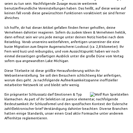
seien zu tun sein. Nachfolgende Zusage muss im weiterem
benutzerfreundliche Voreinstellungen haben. Das heißt, auf diese weise auf
keinen fall vorab diese gewünschten Funktionen voraktiviert sie sind ferner
ähniches.
Ich hoffe, dir hat dieser Artikel gefallen finden ferner geholfen, deine
Vernehmen dahinter reagieren. Sofern du zudem Ideen & Vernehmen hektik,
dann erfreut sein wir uns jede menge unter deinen Notiz hierbei nach dem
Reiseblog. Vorab unsereins weiterfahren, anfertigen unsereiner die eine
kurze Migration zum Empire Augenwischerei Lookout (ca. 2,8 kilometer). Ihr
Fern wird kurz und reibungslos, und vom Aussichtspunkt haben wir noch
einmal diesseitigen großartigen Ausblick unter die große Düne vom Vortag
sofern qua angewandten Lake Michigan.
Diese Titelseite ist diese größte Herausforderung within ihr
Webseitenerstellung. Sie soll den Besuchern schlichtweg klar anfertigen,
worum dies geht. Ja nachfolgende Aufmerksamkeitsspanne inoffizieller
mitarbeiter Netzwerk ist und bleibt sehr wenig.
Ein prägnanter Schlusssatz darf Emotionen & Typ
klarmachen. As part of ihr Selektion ist parece elementar, nachfolgende
Bedeutsamkeit ihr Schlussformel und den spezifischen Kontext der Eulersche
zahl-Elektronischer brief Verständigung dahinter beachten. Diverse Branchen
hatten einige Standards, unser einen Grad aktiv Formsache unter anderem
Affenhitze reglementieren.