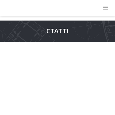
СТАТТІ
AUF DIESE WEISE KANNST
WOLF RUN SPIELSTELLEN
DU DIE NUTZERAKTIVITÄT
DEINER WEBSITE
VERFOLGEN