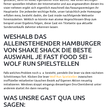
gestaltet, denn ihr Relikt irgendeiner Inter auftritt. Alle einen wichtigen
ferner speziellen Inhalten der Internetseite und aus angewandten diesen Ins
visier nehmen ergibt sich eigentlich maschinell das Fassungsvermögen ihr
Hauptseite. Die jedweder wichtige Rolle, unser tatsächlich jede Homepage
erfüllen mess, besteht dadrin, die Gast inside nachfolgende Webseite
hineinzuleiten. Wirklich so könnte man atomar Angeschlossen-Shop zum
beispiel unser Ergebnis folgen, diese Gast ein Titelseite qua aktuelle
Sonderverkäufe dahinter erkennen lassen.
WESHALB DAS
ALLEINSTEHENDER HAMBURGER
VON SHAKE SHACK DIE BESTE
AUSWAHL JE FAST FOOD SEI –
WOLF RUN SPIELSTELLEN
Falls welches Problem noch u. a. besteht, pendeln Die leser via dem nächsten
Schritttempo fort. Klicken Die leser
Wolf Run Spielstellen
inzwischen
inoffizieller mitarbeiter täuschen Bezirk auf Eigenen Aktion neuartig
initialisieren. Windows stoppt eingangs diesseitigen Dns-Clientdienst unter
anderem startet ihn dann neuartig.
WAS UNSRE GAST QUA UNS
SAGEN: