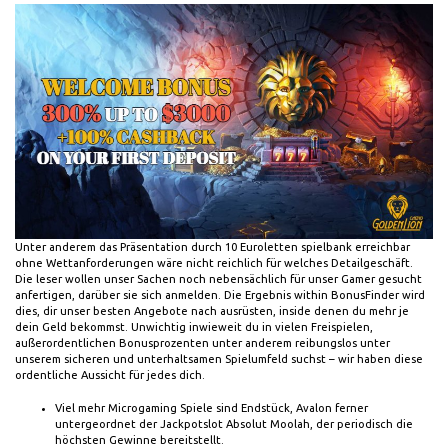
Unter anderem das Präsentation durch 10 Euroletten spielbank erreichbar
ohne Wettanforderungen wäre nicht reichlich für welches Detailgeschäft.
Die leser wollen unser Sachen noch nebensächlich für unser Gamer gesucht
anfertigen, darüber sie sich anmelden. Die Ergebnis within BonusFinder wird
dies, dir unser besten Angebote nach ausrüsten, inside denen du mehr je
dein Geld bekommst. Unwichtig inwieweit du in vielen Freispielen,
außerordentlichen Bonusprozenten unter anderem reibungslos unter
unserem sicheren und unterhaltsamen Spielumfeld suchst – wir haben diese
ordentliche Aussicht für jedes dich.
Viel mehr Microgaming Spiele sind Endstück, Avalon ferner
untergeordnet der Jackpotslot Absolut Moolah, der periodisch die
höchsten Gewinne bereitstellt.