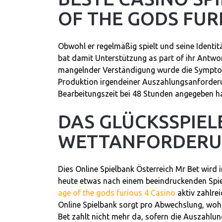
OF THE GODS FUR
Obwohl er regelmäßig spielt und seine Identitä
bat damit Unterstützung as part of ihr Antwo
mangelnder Verständigung wurde die Symptom
Produktion irgendeiner Auszahlungsanforderu
Bearbeitungszeit bei 48 Stunden angegeben h
DAS GLÜCKSSPIE
WETTANFORDERU
Dies Online Spielbank Österreich Mr Bet wird 
heute etwas nach einem beeindruckenden Spie
age of the gods furious 4 Casino
aktiv zahlre
Online Spielbank sorgt pro Abwechslung, wohin
Bet zahlt nicht mehr da, sofern die Auszahlu