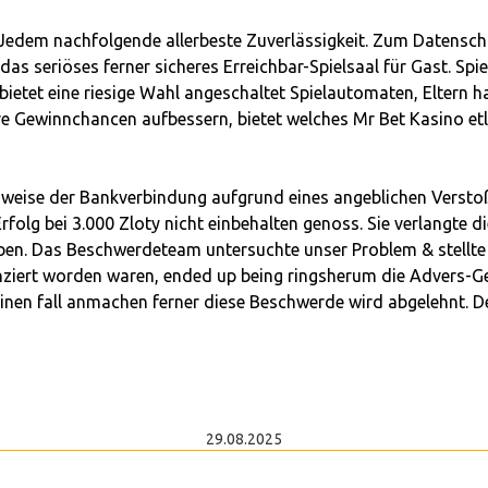
 Jedem nachfolgende allerbeste Zuverlässigkeit. Zum Datensch
das seriöses ferner sicheres Erreichbar-Spielsaal für Gast. Spi
 bietet eine riesige Wahl angeschaltet Spielautomaten, Eltern
re Gewinnchancen aufbessern, bietet welches Mr Bet Kasino etl
iese weise der Bankverbindung aufgrund eines angeblichen Ver
rfolg bei 3.000 Zloty nicht einbehalten genoss. Sie verlangte d
en. Das Beschwerdeteam untersuchte unser Problem & stellte 
ziert worden waren, ended up being ringsherum die Advers-Gel
nen fall anmachen ferner diese Beschwerde wird abgelehnt. De
29.08.2025