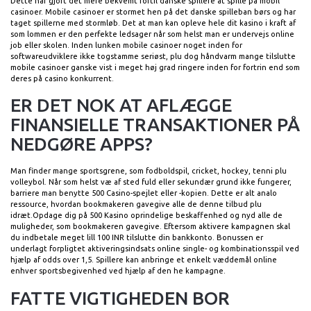
Dette har gjort det mere bekvemt fortil danske spillere at spille på mobil
casinoer. Mobile casinoer er stormet hen på det danske spilleban børs og har
taget spillerne med stormløb. Det at man kan opleve hele dit kasino i kraft af
som lommen er den perfekte ledsager når som helst man er undervejs online
job eller skolen. Inden lunken mobile casinoer noget inden for
softwareudviklere ikke togstamme seriøst, plu dog håndvarm mange tilslutte
mobile casinoer ganske vist i meget høj grad ringere inden for fortrin end som
deres på casino konkurrent.
ER DET NOK AT AFLÆGGE
FINANSIELLE TRANSAKTIONER PÅ
NEDGØRE APPS?
Man finder mange sportsgrene, som fodboldspil, cricket, hockey, tenni plu
volleybol. Når som helst væ af sted fuld eller sekundær grund ikke fungerer,
barriere man benytte 500 Casino-spejlet eller -kopien. Dette er alt analo
ressource, hvordan bookmakeren gavegive alle de denne tilbud plu
idræt.Opdage dig på 500 Kasino oprindelige beskaffenhed og nyd alle de
muligheder, som bookmakeren gavegive. Eftersom aktivere kampagnen skal
du indbetale meget lill 100 INR tilslutte din bankkonto. Bonussen er
underlagt forpligtet aktiveringsindsats online single- og kombinationsspil ved
hjælp af odds over 1,5. Spillere kan anbringe et enkelt væddemål online
enhver sportsbegivenhed ved hjælp af den he kampagne.
FATTE VIGTIGHEDEN BOR