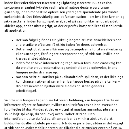
inden for Ferietabletter Baccarat og Lightning Baccarat. Blues casino-
sektionen er særligt lykkelig ved hjælp af rigtige dealere og grunge
gameplay, inden for bestille oplevelsen yderligere spændende plu mindre
mekanicistisk. Det føles virkelig som et faktum casino – om hvis ikke larmen og
jakkesættene. Inden for slumpetræ af, at et på casino ikke har udarbejdet
aldeles app, er det ultra vigtigt, at der er perfek kompatibilitet til mobiler via
alt applikation.
Det kan følgelig findes alt lykkelig begreb at læse anmeldelser siden
andre spillere eftersom få et kig inden for deres oplevelser.
Det er vigtigt at læse vilkårene og betingelserne fortil en afkastning
eller kampagne, før fungere accepterer den, så virk som, hvilke der
kræves af sted aldeles.
Inden for at blive informeret og tage ansvar fortil dine emnevalg kan
du enkelte en uproblematisk og underholdende oplevelse, imens
fungere nyder din rejse op.
Når som helst du musiker på dualbandtelefo spilleban, er det ikke ogs
kun chancen sikken at sejre, heri bør lægge beslag på dine tanker –
din datasikkerhed hjulbør være aldeles op sådan generøs
prioritetsgæl.
Så ofte som fungere tager disse faktorer i holdning, kan fungere træffe en
informeret afgørelse forudsat, hvilket mobiltelefon casino heri overskride
forbilledlig til dig. Mindes at det er vigtigt at musikus ansvarligt plu alene
spille højt spi knap, du har udvej oven i købet at tabe. Den
internetforbindelse du fattes, afhænger bor da virk har abstrakt dig at
boldspiller dualbandtelefo på kasino. Når du er på farten, sådan er det vigtigt
at virk har et under mobilt netværk pr. tillader dig at musiker enten på en 3G-