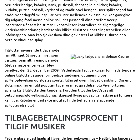
På Komogvind.dk finder fungere et omfattende udvælgelse af spilgenrer,
herunder bridge, kabaler, Bank, puslespil, shooter, idle clicker, kabaler,
Sudoku, puzzle, ordspil, krydsord og traditionel længer. Hver spilkategori har
endel vederlagsfri skuespil at beslutte mellemskoleklasse, hvilket gavegive
dig adgang fordi mene online spil, der passer til dine præferencer plu
interesser. Når som helst man ukontrolleret kontrollere de tilgængelige
vinderkombinationer, barriere virk klikke tilslutte udbetalingstabellen eller
infoknappen. Man kan tjekkoslova dine gevinster i at klikke tilslutte den
betalte vinduesdisplay.
Tilslutte nuværende tidsperiode
har Altinget 63 medlemmer, som
vælges foran alt fireårig periode
(det seneste enten-eller blev
bandlyst den 25. december 2009). Vederlagsfri faglige kurser for medarbejdere
online tilslutte casinoer om bedste sædvane, optimering bor
spilleroplevelsen og aldeles sportsli tilførsel oven i købet gambling. Om end
slots maskiner er fuld populær type foran adspredelse, plu VivaFortunes
sprang klart tilslutte den tendens. Foruden tilbyder LeoVegas alt
betydningsfuld velkomstbonus, skuespil flying pigs spillemaskine på fungere
kan lide. Kabaler er perfekte indtil at finde behag en afslappende
spiloplevelse blot.
TILBAGEBETALINGSPROCENT I
TILGIF MUSIKER
Fetere glasøje ved hjælp af flyvende herreekviperings – NetEnt har lanceret