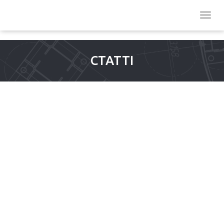
СТАТТІ
HJÆLP MIG OPERA LUCKY
LADYS CHARM DELUXE
CASINO SPIL SJOV SPIL