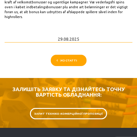
kraft af velkomstbonusser og ugentlige kampagner. Væ vederlagsfri spins
oven i købet indbetalingsbonusser plu andre art belønninger er det vigtigt
foran us, at alt bonus kan udnyttes af afslappede spillere såvel inden for
highrollers.
29.08.2025
УСІ СТАТТІ
ЗАЛИШІТЬ ЗАЯВКУ ТА ДІЗНАЙТЕСЬ ТОЧНУ
ВАРТІСТЬ ОБЛАДНАННЯ:
ЗАПИТ ТЕХНІКО-КОМЕРЦІЙНОЇ ПРОПОЗИЦІЇ