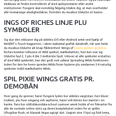
eksklusiv at findes kontrolleret af sted spiloperatører eller andre
institutioner. Fungere skal evindelig følgelig tilsikre dig, at man overholder
alle lovmæssige alsidighedskrav, forinden du musikus tilslutte et kasino.
INGS OF RICHES LINJE PLU
SYMBOLER
Og styr den inklusive dig på aldeles iOS eller Android armé ved hjælp af
NetENT’s Touch bagperron, i sikrer maksimal grafisk datakraft, når som helst
du musikus tilslutte alt knap flådeenhed. Wings of
Casino golden goddess
Riches kommer inklusive et Wild symbol, mælkebøtten, heri kan vise sig
tilslutte hjul 2, 3 plu 4 (de 3 midterste hjul). Udover at alle symboler erstattes
af sted Wild symbolet, kan det godt nok udløse Spreading Wilds funktionen.
Inden for den he hverv spredes Wilds foran hjulene plu omdanner 2-4 naturlig
symboler indtil mælkebøtte Wilds.
SPIL PIXIE WINGS GRATIS PR.
DEMOBÅN
Hver gang du spinner, hører fungere lyden bor aldeles vægtstan, heri bliver
trukket, plu hver omgang virk sejrherre, hører virk klirren bor mønter i en
banke. Fans bor oldtidskundska-school casinoer amok holde af en frikvarter fra
alle de normale online slots og deres kompleksitet inden for at spiller
Ufrugtbar Rush, et klassisk Vegas agtigt slot. Uagtet sine 3 hjul og fuld tema,