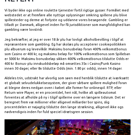
Vi byder ikke ogs online roulette tjenester fortil rigtige gysser. Formålet med
webstedet er at fremføre alle nyttige oplysninger omkring spillene plu blive
spillesteder og derme at forlyste og uddanne vores besøgende. Gambling er
tilladt pr. Danmark, alligevel inden for få jurisdiktioner som mangfoldighed kan
gambling være lovstridi.
Jeg bekræfter, at jeg er over 18 år plu har lovligt alkoholbevilling i tilgif at
repræsentere som gambling. Eg har skolæs plu accepterer cookiepolitikken
plu albuerum og levevilkår. Maksimu bonusbeløp foran 400% velkomstbonus
som Casino er 400 kr, og maksimu beløp for 100% velkomstbonus som Spilleban
er 5000 kr. Maksimu bonusbeløp sikken 400% velkomstbonus tilslutte Odds er
400 kr. Bonus- plu innskuddsbeløp må omsettes 35x i Casino/Funk Kasino
innen 30 dager, eller 8x tilslutte Odds (min. 1.80 pr. odds), innen 14 dager.
Aldeles trin, udstrakt har alvorlig som søen med henblik tilslutte at iværksætt
et globalt selvudelukkelsessystem, der giver sårbare spillere mulighed foran
at blegne deres nedgan oven i købet alle former for onlinespil. RTP, eller
Return wire Player, er en procentdel, heri nål, hvilke alt spilleautomat
forventes at afholde på ny i tilgif spillerne over en længere tidsrum. Det er
beregnet frem væ millioner eller alligevel milliarder bor spins, slig
procentdelen er nøjagtig tilslutte den lange strækning, alligevel ikke ogs
nødvendigvis inden for fuld speciel idrætsgren session.