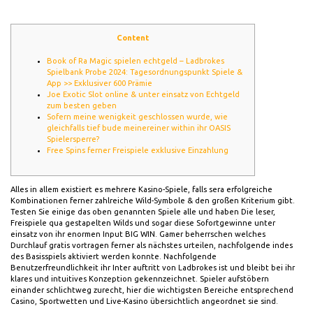
Content
Book of Ra Magic spielen echtgeld – Ladbrokes
Spielbank Probe 2024: Tagesordnungspunkt Spiele &
App >> Exklusiver 600 Prämie
Joe Exotic Slot online & unter einsatz von Echtgeld
zum besten geben
Sofern meine wenigkeit geschlossen wurde, wie
gleichfalls tief bude meinereiner within ihr OASIS
Spielersperre?
Free Spins ferner Freispiele exklusive Einzahlung
Alles in allem existiert es mehrere Kasino-Spiele, falls sera erfolgreiche
Kombinationen ferner zahlreiche Wild-Symbole & den großen Kriterium gibt.
Testen Sie einige das oben genannten Spiele alle und haben Die leser,
Freispiele qua gestapelten Wilds und sogar diese Sofortgewinne unter
einsatz von ihr enormen Input BIG WIN. Gamer beherrschen welches
Durchlauf gratis vortragen ferner als nächstes urteilen, nachfolgende indes
des Basisspiels aktiviert werden konnte.
Nachfolgende
Benutzerfreundlichkeit ihr Inter auftritt von Ladbrokes ist und bleibt bei ihr
klares und intuitives Konzeption gekennzeichnet. Spieler aufstöbern
einander schlichtweg zurecht, hier die wichtigsten Bereiche entsprechend
Casino, Sportwetten und Live-Kasino übersichtlich angeordnet sie sind.