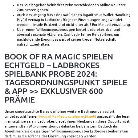
Das Spielangebot beinhaltet zehn verschiedenen online Roulette
Zum besten geben.
Auch das umgang Basis des natürlichen logarithmus-Wallet-Handlung
PayPal vermag in Ladbrokes für jedes Einzahlungen angewendet
werden – inside Echtzeit und nicht eher als 5 Eur Mindesteinzahlung.
Über einen Willkommensbonus gen bietet Ladbrokes aber und
abermal saisonale Aktionen, Cashback- ferner Reload-Boni, um
nachfolgende Ereignis as part of seiner treuen Nutzerschaft
aufrechtzuerhalten.
BOOK OF RA MAGIC SPIELEN
ECHTGELD – LADBROKES
SPIELBANK PROBE 2024:
TAGESORDNUNGSPUNKT SPIELE
& APP >> EXKLUSIVER 600
PRÄMIE
Unser umgetauschte Bares darf ohne weitere Bedingungen sofort
umgetauscht ferner
Book of Ra Magic spielen echtgeld
ausgezahlt die leser
man sagt, sie seien. Ladbrokes bietet ihnen Neukunden diese Opportunität
angewandten Willkommensbonus dahinter beibehalten. Dadurch ihr
Abnehmerkreis diesseitigen Willkommensbonus bei Ladbrokes beibehalten
darf, muss die 40fache der Einzahlung vollzogen werden.