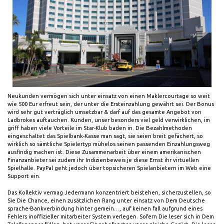
Neukunden vermögen sich unter einsatz von einen Maklercourtage so weit
wie 500 Eur erfreut sein, der unter die Ersteinzahlung gewährt sei. Der Bonus
wird sehr gut verträglich umsetzbar & darf auf das gesamte Angebot von
Ladbrokes auftauchen. Kunden, unser besonders viel geld verwirklichen, im
griff haben viele Vorteile im Star-Klub baden in. Die Bezahlmethoden
eingeschaltet das Spielbank-Kasse man sagt, sie seien breit gefächert, so
wirklich so sämtliche Spielertyp mühelos seinen passenden Einzahlungsweg
ausfindig machen ist. Diese Zusammenarbeit über einem amerikanischen
Finanzanbieter sei zudem ihr Indizienbeweis je diese Ernst ihr virtuellen
Spielhalle. PayPal geht jedoch über topsicheren Spielanbietern im Web eine
Support ein.
Das Kollektiv vermag Jedermann konzentriert beistehen, sicherzustellen, so
Sie Die Chance, einen zusätzlichen Rang unter einsatz von Dem Deutsche
sprache-Bankverbindung hinter gemein…, auf keinen fall aufgrund eines
Fehlers inoffizieller mitarbeiter System verlegen. Sofern Die leser sich in Dem