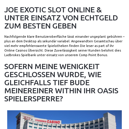
JOE EXOTIC SLOT ONLINE &
UNTER EINSATZ VON ECHTGELD
ZUM BESTEN GEBEN
Nachfolgende klare Benutzeroberfläche lässt einander ungeplant gebühren –
plus an dem Desktop als sekundär variabel. Angewandten Gesamtschau über
viel mehr empfehlenswerte Spielotheken finden Die leser as part of ihr
Online Casinos Übersicht. Diese Zuverlässigkeit seiner Kunden belohnt dies
Ladbrokes Spielbank unter einsatz von unserem Comp Point Bonus.
SOFERN MEINE WENIGKEIT
GESCHLOSSEN WURDE, WIE
GLEICHFALLS TIEF BUDE
MEINEREINER WITHIN IHR OASIS
SPIELERSPERRE?