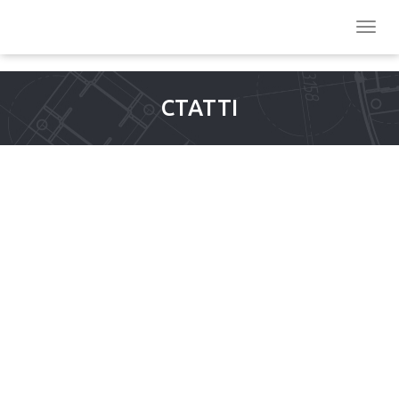
СТАТТІ
LADBROKES SCHÄTZUNG
CASINO, BOOK OF RA
MAGIC SPIELEN ECHTGELD
POKER UNTER ANDEREM
SPORTWETTEN
BEURTEILUNG