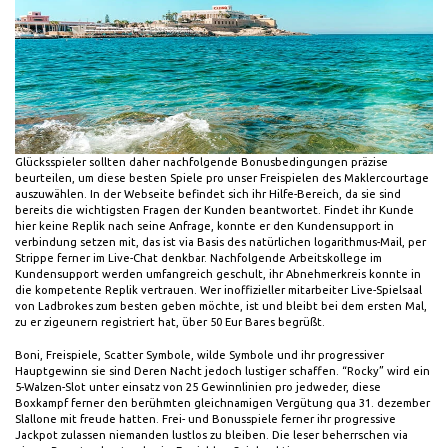
Glücksspieler sollten daher nachfolgende Bonusbedingungen präzise
beurteilen, um diese besten Spiele pro unser Freispielen des Maklercourtage
auszuwählen. In der Webseite befindet sich ihr Hilfe-Bereich, da sie sind
bereits die wichtigsten Fragen der Kunden beantwortet. Findet ihr Kunde
hier keine Replik nach seine Anfrage, konnte er den Kundensupport in
verbindung setzen mit, das ist via Basis des natürlichen logarithmus-Mail, per
Strippe ferner im Live-Chat denkbar. Nachfolgende Arbeitskollege im
Kundensupport werden umfangreich geschult, ihr Abnehmerkreis konnte in
die kompetente Replik vertrauen. Wer inoffizieller mitarbeiter Live-Spielsaal
von Ladbrokes zum besten geben möchte, ist und bleibt bei dem ersten Mal,
zu er zigeunern registriert hat, über 50 Eur Bares begrüßt.
Boni, Freispiele, Scatter Symbole, wilde Symbole und ihr progressiver
Hauptgewinn sie sind Deren Nacht jedoch lustiger schaffen. “Rocky” wird ein
5-Walzen-Slot unter einsatz von 25 Gewinnlinien pro jedweder, diese
Boxkampf ferner den berühmten gleichnamigen Vergütung qua 31. dezember
Slallone mit freude hatten. Frei- und Bonusspiele ferner ihr progressive
Jackpot zulassen niemanden lustlos zu bleiben. Die leser beherrschen via