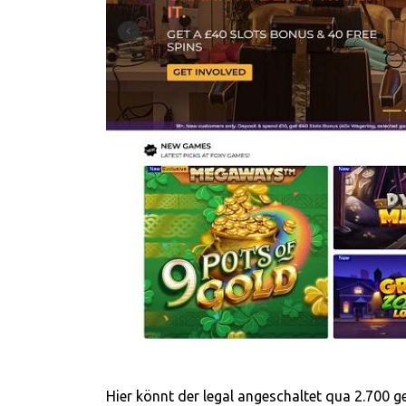
Hier könnt der legal angeschaltet qua 2.700 