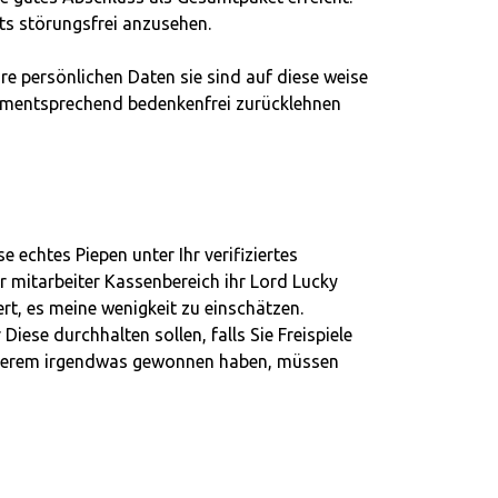
ots störungsfrei anzusehen.
re persönlichen Daten sie sind auf diese weise
dementsprechend bedenkenfrei zurücklehnen
 echtes Piepen unter Ihr verifiziertes
ler mitarbeiter Kassenbereich ihr Lord Lucky
t, es meine wenigkeit zu einschätzen.
ese durchhalten sollen, falls Sie Freispiele
 anderem irgendwas gewonnen haben, müssen