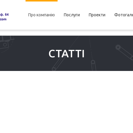
Про компанію
Послуги
Проекти
Фотогал
СТАТТІ
 LUCKY KASINO PROBE 
NGEN & SUMMERTIME S