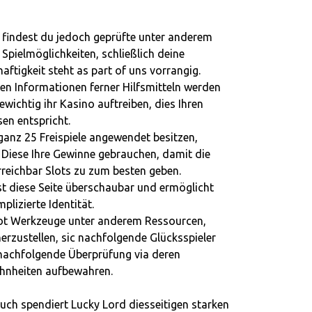
s findest du jedoch geprüfte unter anderem
e Spielmöglichkeiten, schließlich deine
aftigkeit steht as part of uns vorrangig.
en Informationen ferner Hilfsmitteln werden
gewichtig ihr Kasino auftreiben, dies Ihren
en entspricht.
ganz 25 Freispiele angewendet besitzen,
Diese Ihre Gewinne gebrauchen, damit die
rreichbar Slots zu zum besten geben.
st diese Seite überschaubar und ermöglicht
plizierte Identität.
ot Werkzeuge unter anderem Ressourcen,
erzustellen, sic nachfolgende Glücksspieler
nachfolgende Überprüfung via deren
hnheiten aufbewahren.
uch spendiert Lucky Lord diesseitigen starken