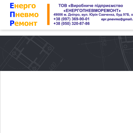
LORD
ERFAHRU