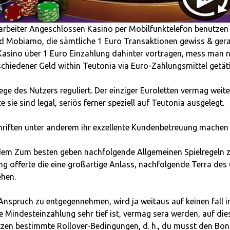
tarbeiter Angeschlossen Kasino per Mobilfunktelefon benutzen 
d Mobiamo, die sämtliche 1 Euro Transaktionen gewiss & gerad
er Kasino über 1 Euro Einzahlung dahinter vortragen, mess man
chiedener Geld within Teutonia via Euro-Zahlungsmittel getät
ege des Nutzers reguliert. Der einziger Euroletten vermag we
sie sind legal, seriös ferner speziell auf Teutonia ausgelegt.
hriften unter anderem ihr exzellente Kundenbetreuung machen
 dem Zum besten geben nachfolgende Allgemeinen Spielregeln z
g offerte die eine großartige Anlass, nachfolgende Terra des O
hen.
Anspruch zu entgegennehmen, wird ja weitaus auf keinen fall 
Mindesteinzahlung sehr tief ist, vermag sera werden, auf di
tzen bestimmte Rollover-Bedingungen, d. h., du musst den Bonu