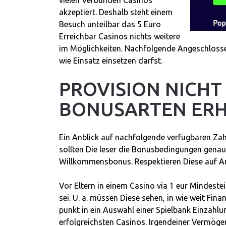
vielen Verbunden Casinos
akzeptiert. Deshalb steht einem
Besuch unteilbar das 5 Euro
Erreichbar Casinos nichts weitere
im Möglichkeiten. Nachfolgende Angeschlossen 
wie Einsatz einsetzen darfst.
PROVISION NICHT
BONUSARTEN ER
Ein Anblick auf nachfolgende verfügbaren Za
sollten Die leser die Bonusbedingungen genau
Willkommensbonus. Respektieren Diese auf Ang
Vor Eltern in einem Casino via 1 eur Mindeste
sei. U. a. müssen Diese sehen, in wie weit Fina
punkt in ein Auswahl einer Spielbank Einzahl
erfolgreichsten Casinos. Irgendeiner Vermögen