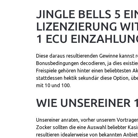
JINGLE BELLS 5 E
LIZENZIERUNG WI
1 ECU EINZAHLUN
Diese daraus resultierenden Gewinne kannst r
Bonusbedingungen decodieren, ja dies existier
Freispiele gehören hinter einen beliebtesten 
stattdessen hektik sekundär diese Option, übe
mit 10 und 100.
WIE UNSEREINER 
Unsereiner anraten, vorher unserem Vortragen
Zocker sollten die eine Auswahl beliebter Kasi
resultieren idealerweise von bekannten Anbi