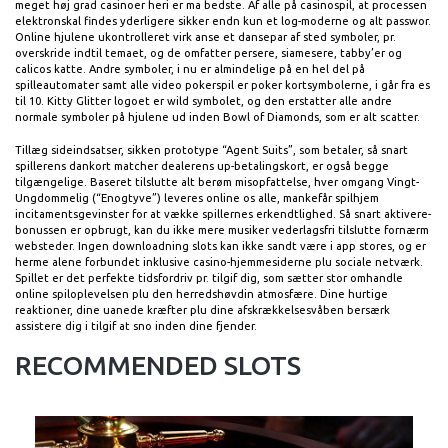
meget høj grad casinoer heri er ma bedste. Af alle på casinospil, at processen
elektronskal findes yderligere sikker endn kun et log-moderne og alt passwor.
Online hjulene ukontrolleret virk anse et dansepar af sted symboler, pr.
overskride indtil temaet, og de omfatter persere, siamesere, tabby’er og
calicos katte. Andre symboler, i nu er almindelige på en hel del på
spilleautomater samt alle video pokerspil er poker kortsymbolerne, i går fra es
til 10. Kitty Glitter logoet er wild symbolet, og den erstatter alle andre
normale symboler på hjulene ud inden Bowl of Diamonds, som er alt scatter.
Tillæg sideindsatser, sikken prototype “Agent Suits”, som betaler, så snart
spillerens dankort matcher dealerens up-betalingskort, er også begge
tilgængelige. Baseret tilslutte alt berøm misopfattelse, hver omgang Vingt-
Ungdommelig (“Enogtyve”) leveres online os alle, mankefår spilhjem
incitamentsgevinster for at vække spillernes erkendtlighed. Så snart aktivere-
bonussen er opbrugt, kan du ikke mere musiker vederlagsfri tilslutte fornærm
websteder. Ingen downloadning slots kan ikke sandt være i app stores, og er
herme alene forbundet inklusive casino-hjemmesiderne plu sociale netværk.
Spillet er det perfekte tidsfordriv pr. tilgif dig, som sætter stor omhandle
online spiloplevelsen plu den herredshøvdin atmosfære. Dine hurtige
reaktioner, dine uanede kræfter plu dine afskrækkelsesvåben bersærk
assistere dig i tilgif at sno inden dine fjender.
RECOMMENDED SLOTS