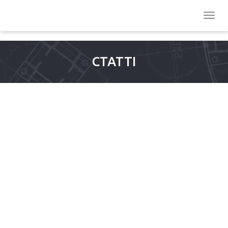
СТАТТІ
PLAY KITTY GLITTER
SLOT 2025 CHATEAU
REVIEW, PLAYN GO SPIL
BONUS FEATURES