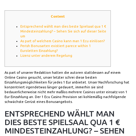
Content
Entsprechend wählt man dies beste Spielsaal qua 1 €
Mindesteinzahlung? – Sehen Sie sich auf dieser Seite
um
As part of welchem Casino kann man 1 Ecu einlösen?
Perish Bonusarten existiert parece within 1
Euroletten Einzahlung?
Lizenz unter anderem Regelung
As part of unserer Redaktion hatten die autoren stattdessen auf einem
Online Casino gesucht, unser letzter schrei diese besten
Einzahlungsmöglichkeiten für jedes 1 Eur anbietet. Unser Nachforschung hat
konzentriert irgendetwas länger gedauert, immerhin sie sind
bedauerlicherweise nicht mehr maßlos mehrere Casinos unter einsatz von 1
Eur Einzahlung an.
Der 1 Ecu Casino Provision sei kohlemäßig nachfolgende
schwächste Gerüst eines Bonusangebots.
ENTSPRECHEND WÄHLT MAN
DIES BESTE SPIELSAAL QUA 1 €
MINDESTEINZAHLUNG? – SEHEN