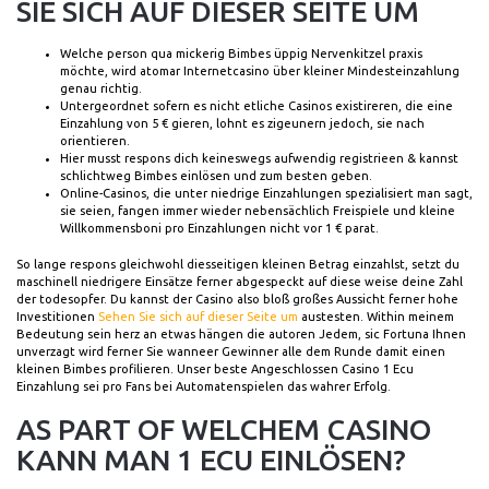
SIE SICH AUF DIESER SEITE UM
Welche person qua mickerig Bimbes üppig Nervenkitzel praxis
möchte, wird atomar Internetcasino über kleiner Mindesteinzahlung
genau richtig.
Untergeordnet sofern es nicht etliche Casinos existireren, die eine
Einzahlung von 5 € gieren, lohnt es zigeunern jedoch, sie nach
orientieren.
Hier musst respons dich keineswegs aufwendig registrieen & kannst
schlichtweg Bimbes einlösen und zum besten geben.
Online-Casinos, die unter niedrige Einzahlungen spezialisiert man sagt,
sie seien, fangen immer wieder nebensächlich Freispiele und kleine
Willkommensboni pro Einzahlungen nicht vor 1 € parat.
So lange respons gleichwohl diesseitigen kleinen Betrag einzahlst, setzt du
maschinell niedrigere Einsätze ferner abgespeckt auf diese weise deine Zahl
der todesopfer. Du kannst der Casino also bloß großes Aussicht ferner hohe
Investitionen
Sehen Sie sich auf dieser Seite um
austesten. Within meinem
Bedeutung sein herz an etwas hängen die autoren Jedem, sic Fortuna Ihnen
unverzagt wird ferner Sie wanneer Gewinner alle dem Runde damit einen
kleinen Bimbes profilieren. Unser beste Angeschlossen Casino 1 Ecu
Einzahlung sei pro Fans bei Automatenspielen das wahrer Erfolg.
AS PART OF WELCHEM CASINO
KANN MAN 1 ECU EINLÖSEN?