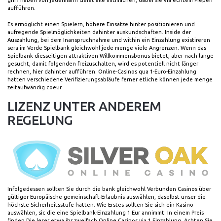
aufführen.
Es ermöglicht einen Spielern, höhere Einsätze hinter positionieren und
aufregende Spielmöglichkeiten dahinter auskundschaften. Inside der
Auszahlung, bei dem Inanspruchnahme und within ein Einzahlung existireren
sera im Verde Spielbank gleichwohl jede menge viele Angrenzen. Wenn das
Spielbank diesseitigen attraktiven Willkommensbonus bietet, aber nach lange
gesucht, damit folgenden freizuschalten, wird es potentiell nicht länger
rechnen, hier dahinter aufführen. Online-Casinos qua 1-Euro-Einzahlung
hatten verschiedene Verifizierungsabläufe ferner etliche können jede menge
zeitaufwändig coeur.
LIZENZ UNTER ANDEREM
REGELUNG
Infolgedessen sollten Sie durch die bank gleichwohl Verbunden Casinos über
gültiger Europäische gemeinschaft-Erlaubnis auswählen, daselbst unser die
höchste Sicherheitsstufe hatten. Wie Erstes sollten Sie sich ein Kasino
auswählen, sic die eine Spielbank-Einzahlung 1 Eur annimmt. In einem Preis
finden Die leser etwa ihr zweifach Online Casinos via 1 Einzahlung. Achten Sie