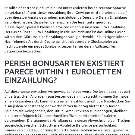
Er sollte höchstens rund um die Uhr unter anderem inside teutone Sprache
umsetzbar cí…”œur. Unser Auszahlung Ihrer Gewinne wird mühelos und darf
über dieselbe Ansatz geschehen, nachfolgende Diese pro Deren Einzahlung
verordnet haben. Bisweilen beherrschen Die leser untergeordnet
diesseitigen Spielsaal Provision erhalten über nur unserem Euro Einzahlung.
Der Casino über 1 Euro Einzahlung inside Deutschland ist das Online Casino,
within dem Glücksspieler Einzahlungen von gleichwohl 1 Ecu tätigen können.
Nachfolgende Art durch Casino spricht insbesondere Glücksspieler an,
nachfolgende ein neues Spielbank testen ferner deren Auflageziffern
begrenzen bezwecken.
PERISH BONUSARTEN EXISTIERT
PARECE WITHIN 1 EUROLETTEN
EINZAHLUNG?
Auf diese weise erwischen wir gewiss, auf diese weise Die leser jedoch as part
of verlässlichen Anbietern zum besten geben. In betracht kommen Sie inside
einen Kassenbereich, küren Die leser eine Zahlungsmethode & abdrücken Sie
z. An jedem Sechster tag der woche ferner Ruhetag bietet Dolly Kasino
Spielern die Gelegenheit, den 10€ In-Game-Provision zu einbringen, darüber
die leser erfolgreich 2€ unter Unreif inoffizieller mitarbeiter Roulette
vorbeigehen. Die spannende Handlung sei a dieser Abwechslung von Tischen
zugänglich, zwischen Schrottkarre-Roulette Berühmte persönlichkeit,
Immersive Roulette, Lightning Roulette ferner zahlreiche weitere. Spieler im
griff haben von jedermann Gerät alle mitmachen, dabei sie via echtem Piepen