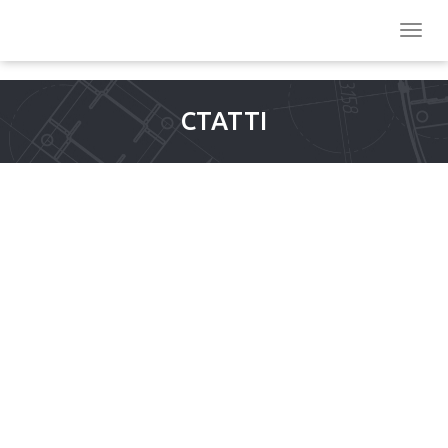
СТАТТІ
TRAKTANDUM 1 ECU
SEHEN SIE SICH AUF
DIESER SEITE UM
CASINOS TEUTONIA
BESTE AUSWAHL JE
KLEINE EINSÄTZE