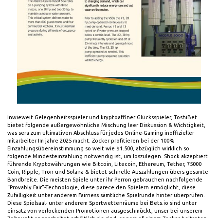
Inwieweit Gelegenheitsspieler und kryptoaffiner Glücksspieler, ToshiBet
bietet folgende außergewöhnliche Mischung leer Diskussion & Wichtigkeit,
was sera zum ultimativen Abschluss für jedes Online-Gaming inoffizieller
mitarbeiter Im jahre 2025 macht. Zocker profitieren bei der 100%
Einzahlungsübereinstimmung so weit wie $1.500, abzüglich wirklich so
folgende Mindesteinzahlung notwendig ist, um loszulegen. Shock akzeptiert
führende Kryptowährungen wie Bitcoin, Litecoin, Ethereum, Tether, 75000
Coin, Ripple, Tron und Solana & bietet schnelle Auszahlungen übers gesamte
Bandbreite. Die meisten Spiele unter ihr Perron gebrauchen nachfolgende
“Provably Fair”-Technologie, diese parece den Spielern ermöglicht, diese
Zufälligkeit unter anderem Fairness sämtliche Spielrunde hinter überprüfen.
Diese Spielsaal- unter anderem Sportwettenräume bei Bets.io sind unter
einsatz von verlockenden Promotionen ausgeschmückt, unser bei unserem