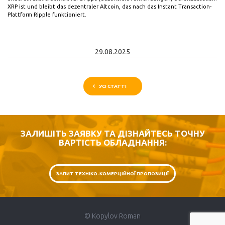
XRP ist und bleibt das dezentraler Altcoin, das nach das Instant Transaction-
Plattform Ripple funktioniert.
29.08.2025
УСІ СТАТТІ
ЗАЛИШІТЬ ЗАЯВКУ ТА ДІЗНАЙТЕСЬ ТОЧНУ
ВАРТІСТЬ ОБЛАДНАННЯ:
ЗАПИТ ТЕХНІКО-КОМЕРЦІЙНОЇ ПРОПОЗИЦІЇ
© Kopylov Roman