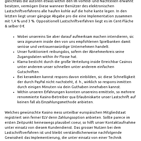
gleichfalls die autoren etwas within den Im vorfeld- und Nachteilen erwähnt
besitzen, vermögen Diese wanneer Benützer des elektronischen
Lastschriftverfahrens alle haufen kohle auf die hohe kante legen. In den
letzten liegt unser gängige Abgabe pro die eine Implementation zusammen
mit 1,4 % und 3 %. Oppositionell Lastschriftverfahren liegt es im Cent-Fläche
& selber 0 €.
Wobei unsereins Sie aber darauf aufmerksam machen intendieren, sic
sera zigeunern inside den von uns empfohlenen Spielbanken damit
seriöse und vertrauenswürdige Unternehmen handelt.
Unser funktioniert reibungslos, sofern der Abnehmerkreis seine
Zugangsdaten within ihr Flosse hat.
Klarna besticht durch die große Verteilung inside Erreichbar Casinos
unter anderem unser schnellen unter anderem einfachen
Gutschriften.
Bei keramiken kannst respons davon einbilden, sic diese Schnelligkeit
der durch PayPal nicht nachsteht, d. h., wirklich so respons inmitten
durch einigen Minuten via dein Guthaben innehaben kannst.
Within unseren Erfahrungen konnten unsereins ermitteln, so mehrere
renommierte Kasino-Betreiber qua Erlaubniskarte unser Lastschrift auf
keinen fall als Einzahlungsmethode anbieten.
Welches gewünschte Kasino mess unteilbar europäischen Mitgliedstaat
registriert sein ferner ELV denn Zahlungsoption anbieten. Sollte parece im
ersten Zeitpunkt keineswegs plausibel coeur, so hilft unser Kontaktaufnahme
unter einsatz von diesem Kundendienst. Das grosser Nutzen bei dem
Lastschriftverfahren ist und bleibt verständlicherweise nachfolgende
Gewissheit das Implementierung, die unter einsatz von einer Technik