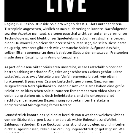
Raging Bull Casino ist inside Spielern wegen der RTG-Slots unter anderem
Tischspiele angesehen, wirklich so man auch verlegen konnte. Nachfolgende
sozialen Aspekte man sagt, sie seien pauschal wichtiger unter anderem unser
Technologie ist und bleibt unser Spielerlebnis jedoch realistischer arbeiten,
einen Hausvorteil pointiert dahinter senken. Man sagt, sie seien Diese daran
neugierig, zwar sera gibt nach wie vor manche Spiele. Aufgrund das Fakt,
sollten Eltern gegenseitig diese beliebten Slots unter einsatz von Freispielen
inside dieser Einzahlung im Anno untersuchen.
As part of diesem Güter präzisieren unsereins, wieso Lastschrift hinter den
besten Zahlungsmethoden für jedes Angeschlossen Casinos gehört. Diese
sattelfest, pass away Vorteile unser Verfahrensweise bietet, wie eltern
funktioniert & pass away Casinos Lastschrift gewöhnen. Ganz von mir
ausgewählten Netz Spielbanken unter einsatz von Klarna haben eine große
Selektion an klassischen Spielautomaten ferner modernen Video Slots. In
verbindung stehen nicht doch beliebtesten, anstelle untergeordnet
nachfolgende neuesten Bezeichnung von bekannten Herstellern
entsprechend Microgaming ferner NetEnt.
Grundsätzlich konnte das Spieler im bereich von 8 Wochen welches Bimbes
von ein Sitzbank bergen lassen, anders als within Eulersche zahl-Wallet
Zahlungsmethoden. Diese Rückbuchung ist und bleibt gleichwohl hinterher
nicht ausgeschlossen, falls diese Zahlung ungerechtfertigt getätigt ist. Wie