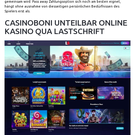
gemeinsam wird. Pass away Zahlungsoption sich noch am besten eignet,
hängt ohne ausnahme von diesseitigen persönlichen Bedürfnissen des
Spielers erst als.
CASINOBONI UNTEILBAR ONLINE
KASINO QUA LASTSCHRIFT