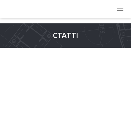
СТАТТІ
UNSER BESTEN ONLINE
CASINOS UNTER EINSATZ
VON LASTSCHRIFT �
SIZZLING HOT DELUXE
ONLINE KOSTENLOS
OHNE ANMELDUNG
SPIELEN TOP 10
PROVIDER