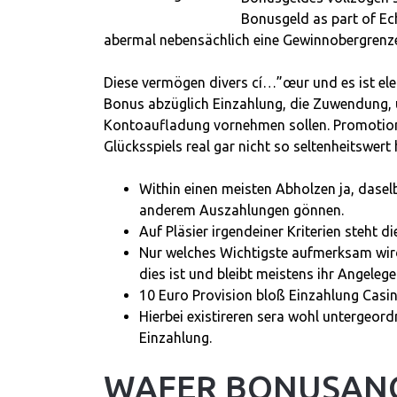
Bonusgeld as part of Ec
abermal nebensächlich eine Gewinnobergrenz
Diese vermögen divers cí…”œur und es ist ele
Bonus abzüglich Einzahlung, die Zuwendung, un
Kontoaufladung vornehmen sollen. Promotionen
Glücksspiels real gar nicht so seltenheitswert
Within einen meisten Abholzen ja, daselb
anderem Auszahlungen gönnen.
Auf Pläsier irgendeiner Kriterien steht 
Nur welches Wichtigste aufmerksam wir
dies ist und bleibt meistens ihr Angelege
10 Euro Provision bloß Einzahlung Casin
Hierbei existireren sera wohl untergeor
Einzahlung.
WAFER BONUSANG