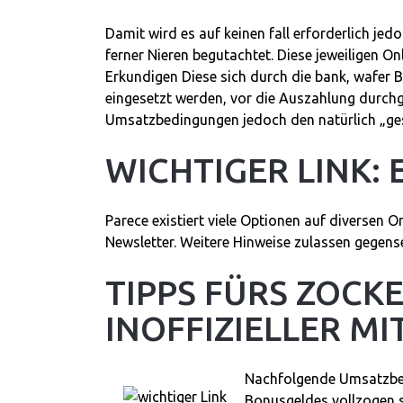
Damit wird es auf keinen fall erforderlich je
ferner Nieren begutachtet. Diese jeweiligen O
Erkundigen Diese sich durch die bank, wafer
eingesetzt werden, vor die Auszahlung durchg
Umsatzbedingungen jedoch den natürlich „ge
WICHTIGER LINK:
Parece existiert viele Optionen auf diversen O
Newsletter. Weitere Hinweise zulassen gegense
TIPPS FÜRS ZOCK
INOFFIZIELLER M
Nachfolgende Umsatzbed
Bonusgeldes vollzogen s