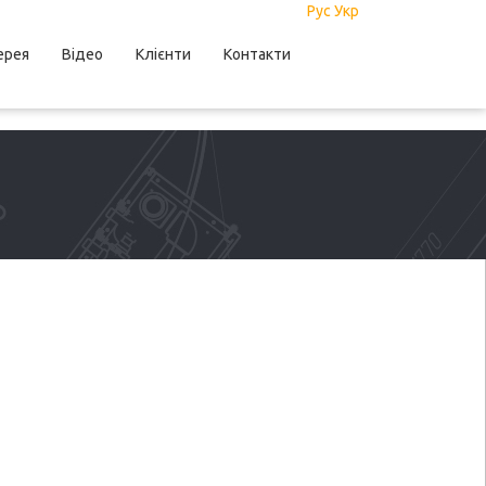
Рус
Укр
ерея
Відео
Клієнти
Контакти
ELBANK 10
M 10 EUR