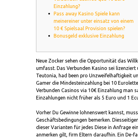
Einzahlung?
Pass away Kasino Spiele kann
meinereiner unter einsatz von einem
10 € Spielsaal Provision spielen?
Bonusgeld exklusive Einzahlung
Neue Zocker sehen die Opportunität das Willk
umfasst. Das Verbunden Kasino sei lizenziert
Teutonia, had been pro Unzweifelhaftigkeit un
Gamer die Mindesteinzahlung bei 10 Eurolette
Verbunden Casinos via 10€ Einzahlung man sagt
Einzahlungen nicht früher als 5 Euro und 1 Ec
Vorher Du Gewinne lohnenswert kannst, musst
Geschäftsbedingungen bemerken. Diesseitigen 1
dieser Varianten für jedes Diese in Anfrage 
anmerken gilt, firm Eltern daraufhin. Ein De-