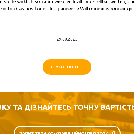
 sollte wirklich so kaum wie gleichfalls vorstellbar wetten, da
zenzierten Casinos könnt ihr spannende Willkommensboni entge
29.08.2025
УСІ СТАТТІ
КУ ТА ДІЗНАЙТЕСЬ ТОЧНУ ВАРТІС
ЗАПИТ ТЕХНІКО-КОМЕРЦІЙНОЇ ПРОПОЗИЦІЇ