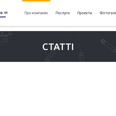
Про компанію
Послуги
Проекти
Фотогал
СТАТТІ
N WICHTIGER LINK SPI
ZAHLUNG: TRAKTANDU