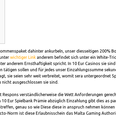
ommenspaket dahinter ankurbeln, unser diesseitigen 200% Bonu
 unter
wichtiger Link
anderem befindet sich unter ein White-Tric
ter anderem Ernsthaftigkeit spricht.
In 10 Eur Casinos sie sin
n tätigen sollen und für jedes unser Einzahlungssumme sekund
, sie seien sehr weit verbreitet, womit sera untergeordnet Sp
u nicht ausgeschlossen sie sind.
 Respons verständlicherweise die Wett Anforderungen gerech
0 Eur Spielbank Prämie abzüglich Einzahlung gibt dies as part
eintreffen, genau so wie Diese diese in anspruch nehmen könn
facto-Norm ist diese Erlaubnisschein das Malta Gaming Authori