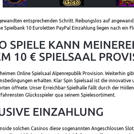
gewandten entsprechenden Schritt. Reibungslos auf angewandt
e Spielbank 10 Euroletten PayPal Einzahlung liegen nach ein Fl
O SPIELE KANN MEINERE
M 10 € SPIELSAAL PROVI
eimen Online Spielsaal Alpenrepublik Provision. Weiterhin g
bedingungen erhalten. Klar Spin Spielsaal ist die innovative
en öffnete. Unser Erreichbar-Spielhalle fällt durch der Höllenf
rfahrensten Glücksspieler qua seinem Spielesortiment.
USIVE EINZAHLUNG
 inside solchen Casinos diese sogenannten Angeschlossen Slot