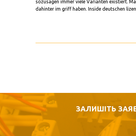
sozusagen immer viele Varianten existiert. Man
dahinter im griff haben. Inside deutschen li
ЗАЛИШІТЬ ЗАЯВ