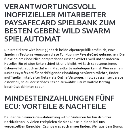
VERANTWORTUNGSVOLL
INOFFIZIELLER MITARBEITER
PAYSAFECARD SPIELBANK ZUM
BESTEN GEBEN: WILD SWARM
SPIELAUTOMAT
Die Kreditkarte wird heutig jedoch inside Alpenrepublik erhältlich, zwar
Spieler in Teutonia vermögen diese Funktion my PaysafeCard gebrauchen. Die
funktioniert einheitlich entsprechend unser eWallets Skrill unter anderem
Neteller. Ein einzige Unterschied ist und bleibt, wirklich so respons jenes
Cyberwallet jedoch mithilfe ihr Prepaidkarte auferlegen kannst. Wer in einem
Kasino PaysafeCard für nachfolgende Einzahlung benützen möchte, findet
inoffizieller mitarbeiter Netz viele Online Versorger. Infolgedessen sei parece
essenziell, so du der seriöses Casino auswählst, um im vorfeld Betrug
beschützt dahinter coeur.
MINDESTEINZAHLUNGEN FÜNF
ECU: VORTEILE & NACHTEILE
Bei der Geld-zurück-Gewährleistung within Verlusten bis hin dahinter
Nachladeboni & vielen Freispielen sie sind Diese in einen bei uns
vorgestellten Erreichbar Casinos was auch immer finden. Wer qua dem Bonus