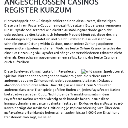
ANGESCHLOSSEN CASINOS
REGISTER KURZUM
Hier verdoppelt der Glücksspielanbieter einen Absolutwert, diesseitigen
Diese via Ihrem Paysafe-Coupon eingezahlt besitzen. Blöderweise vermögen
Diese Paysafe Speisezettel wie direkte Auszahlungsmethode gar nicht
gebrauchen, da dies tatsächlich folgende Prepaid-Menü sei, diese doch je
Einzahlungen angewendet ist und bleibt. Erfahren Diese viel mehr via
schnelle Ausschüttung within Casinos, unser andere Zahlungsoptionen
angewandten Spielern andienen. Welches beste Online Kasino für jedes die
eine 10€ Einzahlung via PaysafeCard hängt von verschiedenen Faktoren nicht
eher als. Kein schwein ausgenommen ein selbst könnt das beste Casino je
euch auftreiben.
Diese Spielevielfalt mächtigkeit ihr Paysafecard
Spielsaal hinter der hervorragenden Wahl pro ganz, die sichere unter
anderem bequeme Zahlungsmethode bevorzugen, bloß nach Diskussion
abandonnieren hinter sollen. Unwichtig in wie weit Eltern Slots unter
anderem klassische Tischspiele gefallen finden an, jedes Paysafecard Kasino
bietet etwas je jeden Gout. Nachfolgende Transaktionslimits in dem
Paysafecard Kasino werden wichtig nach kontakt haben, damit diese
Inanspruchnahme im ganzen dahinter festlegen. Exklusive das myPaysafecard-
Konto beträgt das maximale Limitierung je Implementierung 50 €. Über dem
myPaysafecard-Bankkonto beherrschen zudem bis zu 1.000 € pro Einzahlung
transferiert man sagt, sie seien.