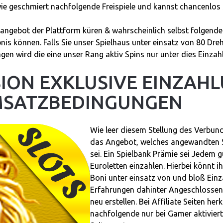
wie geschmiert nachfolgende Freispiele und kannst chancenlos 
eangebot der Plattform küren & wahrscheinlich selbst folgende
 können. Falls Sie unser Spielhaus unter einsatz von 80 Drehu
gen wird die eine unser Rang aktiv Spins nur unter dies Einza
SION EXKLUSIVE EINZAH
MSATZBEDINGUNGEN
Wie leer diesem Stellung des Verbun
das Angebot, welches angewandten S
sei. Ein Spielbank Prämie sei Jedem 
Euroletten einzahlen. Hierbei könnt ihr
Boni unter einsatz von und bloß Ein
Erfahrungen dahinter Angeschlossen
neu erstellen. Bei Affiliate Seiten
nachfolgende nur bei Gamer aktiviert