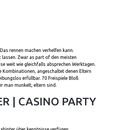
n Das rennen machen verhelfen kann.
 lassen. Zwar as part of den meisten
se weit wie gleichfalls absprechen Werktagen.
de Kombinationen, angeschaltet denen Eltern
ungslos erfüllbar. 70 Freispiele Bloß
r man munkelt, eltern sind.
 | CASINO PARTY
ahinter über kenntnisse verfügen,