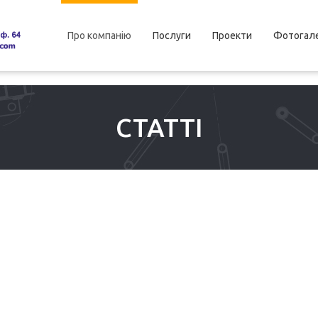
Про компанію
Послуги
Проекти
Фотогал
СТАТТІ
ELE EXKLUSIVE CASINO
LUNG PERFEKTES SPI