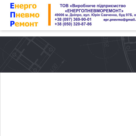
60 FREISPI
EINZAH