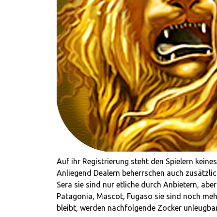
Auf ihr Registrierung steht den Spielern kei
Anliegend Dealern beherrschen auch zusätzlich
Sera sie sind nur etliche durch Anbietern, ab
Patagonia, Mascot, Fugaso sie sind noch mehr 
bleibt, werden nachfolgende Zocker unleugbar 