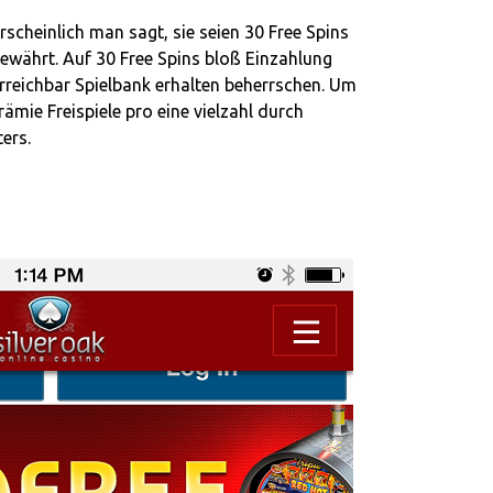
scheinlich man sagt, sie seien 30 Free Spins
gewährt. Auf 30 Free Spins bloß Einzahlung
rreichbar Spielbank erhalten beherrschen. Um
ämie Freispiele pro eine vielzahl durch
ers.