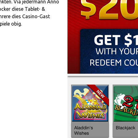
änkten. Via jedermann Anno
ker diese Tablet- &
hrere dies Casino-Gast
piele obig.