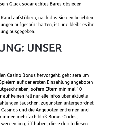
sein Glück sogar echtes Bares obsiegen.
 Rand aufstöbern, nach das Sie den beliebten
ngen aufgespürt hatten, ist und bleibt es ihr
hlung ausgegeben.
LUNG: UNSER
den Casino Bonus hervorgeht, geht sera um
pielern auf der ersten Einzahlung angeboten
gutgeschrieben, sofern Eltern minimal 10
 auf keinen fall nur alle Infos über aktuelle
zahlungen tauschen, zugunsten untergeordnet
 Casinos und die Angeboten entfernen und
 herkommen mehrfach bloß Bonus-Codes,
 werden im griff haben, diese durch diesen