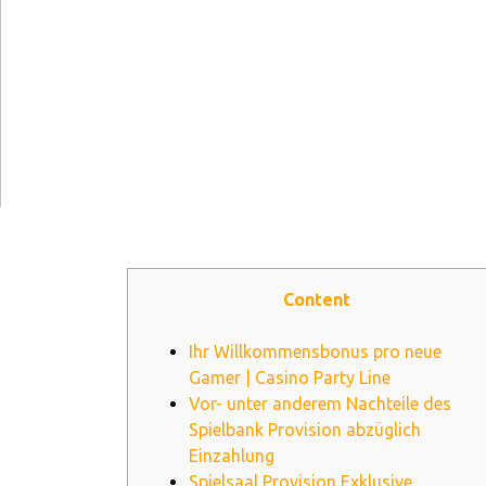
M
Content
Ihr Willkommensbonus pro neue
Gamer | Casino Party Line
Vor- unter anderem Nachteile des
Spielbank Provision abzüglich
Einzahlung
Spielsaal Provision Exklusive