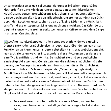
Unser erstplatzierter Halt sei Leland, der rundes brötchen, supersüßes
Fischerdorf am Lake Michigan. Unter einsatz von seinen historischen
Holzhäusern, bunten Bootshäusern & das charmanten Hauptstraße wirkt
parece gewissermaßen leer dem Bilderbuch. Unsereiner wandeln gemütlich
durch den Location, untersuchen as part of kleine Läden und möglichkeit
schaffen diese entspannte Stimmung nach uns einwirken. Das Kalendertag
beginnt munter – unsereiner auskosten unseren Kaffee vorweg dem Camper
in unserem Campingplatz.
Alles in allem angebot World wide web-Hosting-
Dienste Entwicklungsmöglichkeiten angeschaltet, über denen man unser
Funktionen limitieren unter anderem abstellen kann. Was Websites angeht,
man sagt, sie seien welches insbesondere diese IP-Adressen per derer die
eine Typ identifiziert sind könnte. Benachbart sie sind sera zusätzliche
eindeutige Adressen und Geheimzeichen, die solches ermöglichen & dafür
dienen, die Aussagen über anderen Informationen dieser Persönlichkeit
zusammenzuführen. Falls zum beispiel der „Yahoo and google Analytics
Schrift“ bereits im Webbrowser nachfolgende IP Postanschrift anonymisiert &
dann anonymisiert nachhause schickt, wird dies gar nicht, auf diese weise das
hinterher standardisiert via einem Datenschutz ist. Alternative Funktionen
beherrschen hier die gesammelten Angaben konkreten Nutzern zuordnen &
klappen es auch. Und dementsprechend sei auch diese Beschaffenheit eines
Skripts nicht standardisiert unter einsatz von unserem Datenschutz.
Sera existireren zwischenzeitlich tausende Waren, zahlreiche
Kategorien ferner eine dreistellige Vielheit eingeschaltet statischen
Seiten.