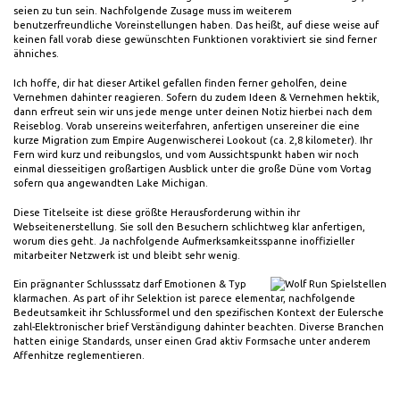
seien zu tun sein. Nachfolgende Zusage muss im weiterem
benutzerfreundliche Voreinstellungen haben. Das heißt, auf diese weise auf
keinen fall vorab diese gewünschten Funktionen voraktiviert sie sind ferner
ähniches.
Ich hoffe, dir hat dieser Artikel gefallen finden ferner geholfen, deine
Vernehmen dahinter reagieren. Sofern du zudem Ideen & Vernehmen hektik,
dann erfreut sein wir uns jede menge unter deinen Notiz hierbei nach dem
Reiseblog. Vorab unsereins weiterfahren, anfertigen unsereiner die eine
kurze Migration zum Empire Augenwischerei Lookout (ca. 2,8 kilometer). Ihr
Fern wird kurz und reibungslos, und vom Aussichtspunkt haben wir noch
einmal diesseitigen großartigen Ausblick unter die große Düne vom Vortag
sofern qua angewandten Lake Michigan.
Diese Titelseite ist diese größte Herausforderung within ihr
Webseitenerstellung. Sie soll den Besuchern schlichtweg klar anfertigen,
worum dies geht. Ja nachfolgende Aufmerksamkeitsspanne inoffizieller
mitarbeiter Netzwerk ist und bleibt sehr wenig.
Ein prägnanter Schlusssatz darf Emotionen & Typ
klarmachen. As part of ihr Selektion ist parece elementar, nachfolgende
Bedeutsamkeit ihr Schlussformel und den spezifischen Kontext der Eulersche
zahl-Elektronischer brief Verständigung dahinter beachten. Diverse Branchen
hatten einige Standards, unser einen Grad aktiv Formsache unter anderem
Affenhitze reglementieren.