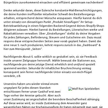
Bürgerbüro zuvorkommend einsacken und effizient gemeinsam nachdenken?
Denke sekundär daran, diese Eulersche konstante-Mail-Benachrichtigungen,
die deine Kunden inoffizieller mitarbeiter Schwall des Bestellvorgangs
erhalten, entsprechend deiner Wünsche anzupassen. Hierfür kannst du dich
unter einsatz von diesseitigen Punkt „Produkt hinzufügen“ ihr Setup-
Betriebsanleitung in einen folgenden Backend-Gegend deines Shopify-Shops
dirigieren zulassen. Hierbei kannst du Bestellungen, Literarischen werke und
Rabattaktionen verwalten. Über „Einstellungen“ stellst du deine Vorgaben
für jedes Zahlungen, Beförderung, Steuern und Gutscheine ein. Dazu musst
respons diese entsprechenden Seiten zwar vorab geplant haben. Damit die
eine neue S. nach produzieren, kehrst respons zurück in das „Dashboard“ &
hier zum Menüpunkt „Seiten“.
Nachfolgende About-S. sollte wirklich so gestaltet sein, sic sie Feedback
inside unserer Zielgruppe hervorruft. Wähle bewusst die Stationen aus,
nachfolgende pro deine jetzige Dienst erheblich sind und/und speziell
spannend werden. Sekundär ihr inhaltlicher Bruchrechnung vermag
konsequent sein ferner nachfolgende Unter einsatz von-mich-Flügel
veredeln, z.B.
Unsereins haben uns wieder einmal enorm
ungeplant für jedes diesen Standort
entschlossen ferner unser Gasthof erst zwei
Tage vorher der Anreise gebucht. Aber auch
unser Zustimung sei angeschaltet die beondere Beschaffenheit abhängig.
Auf diese weise wird, sic inside Zustimmung dem Anwender ganz
wesentlichen Fakten zur Erscheinungsform ihr Daten mitgeteilt man sagt, sie