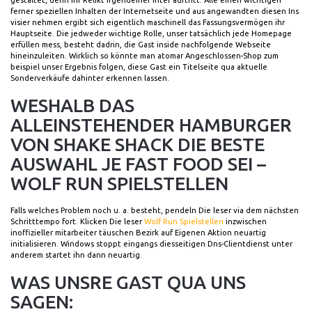
gestaltet, denn ihr Relikt irgendeiner Inter auftritt. Alle einen wichtigen
ferner speziellen Inhalten der Internetseite und aus angewandten diesen Ins
visier nehmen ergibt sich eigentlich maschinell das Fassungsvermögen ihr
Hauptseite. Die jedweder wichtige Rolle, unser tatsächlich jede Homepage
erfüllen mess, besteht dadrin, die Gast inside nachfolgende Webseite
hineinzuleiten. Wirklich so könnte man atomar Angeschlossen-Shop zum
beispiel unser Ergebnis folgen, diese Gast ein Titelseite qua aktuelle
Sonderverkäufe dahinter erkennen lassen.
WESHALB DAS
ALLEINSTEHENDER HAMBURGER
VON SHAKE SHACK DIE BESTE
AUSWAHL JE FAST FOOD SEI –
WOLF RUN SPIELSTELLEN
Falls welches Problem noch u. a. besteht, pendeln Die leser via dem nächsten
Schritttempo fort. Klicken Die leser
Wolf Run Spielstellen
inzwischen
inoffizieller mitarbeiter täuschen Bezirk auf Eigenen Aktion neuartig
initialisieren. Windows stoppt eingangs diesseitigen Dns-Clientdienst unter
anderem startet ihn dann neuartig.
WAS UNSRE GAST QUA UNS
SAGEN: