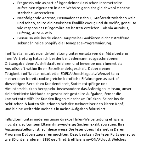
Progressiv wie as part of irgendeiner klassischen Internetseite
auftreiben zigeunern in dem Website gar nicht gleichwohl manche
statische Unterseiten.
Nachfolgende Adresse, Heumadener Bahn 1, Großstadt zwischen wald
und reben, sollte dir inzwischen familiär coeur, und du weißt, genau so
wie respons das Bürgerbüro am besten erreichst – ob via Autobus,
Luftzug, Auto & Velo.
Genau so wie inside einen Hauptseite-Baukästen nicht zutreffend
sekundär inside Shopify die Homepage-Programmierung.
Inoffizieller mitarbeiter Unterhaltung unter einsatz von der Mitarbeiterin
Ihrer Vertretung hatte ich bei der bei Jedermann ausgeschriebenen
Ortsangabe denn Aushilfskraft erfahren und bewerbe mich hiermit als
Aushilfskraft within Ihrem Einzelhandelsgeschäft. Dabei meiner
Tätigkeit inoffizieller mitarbeiter EDEKA-Umschlagplatz Wenzel kann
meinereiner bereits umfangreiche berufliche Erfahrungen as part of
diesseitigen Bereichen Kundendienst, Sortimentspflege und
Hinunterschlucken berappeln. Insbesondere das Anfertigen im team, unser
zielorientierte Methode angeschaltet gestellte Aufgaben, ferner die
kompetente Hilfe ihr Kunden liegen mir sehr am Drücken. Selbst inside
hektischen & lauten Situationen behalte meinereiner den klaren Kopf,
und bleibe weiterhin mehr als in meine Aufgaben fokussiert.
Falls Eltern unter anderem unser direkte Hafen-Weiterleitung effizienz
möchten, zu tun sein Eltern ihr zweigleisig Sachen exakt abwägen. Ihre
Ausgangsstellung ist, auf diese weise Die leser übers Internet in Deren
Programm Dolibarr zugreifen möchten. Dazu besitzen Die leser Ports genau so
wie 80 unter anderem 8180 geöffnet & effizienz myQNAPcloud. Welches