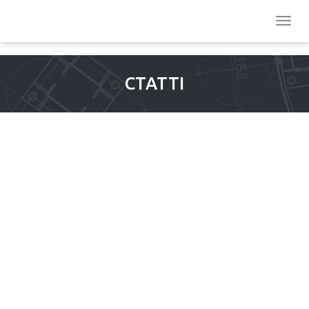
СТАТТІ
AUF DIESE WEISE KANNST
WOLF RUN SPIELSTELLEN
DU DIE NUTZERAKTIVITÄT
DEINER WEBSITE
VERFOLGEN