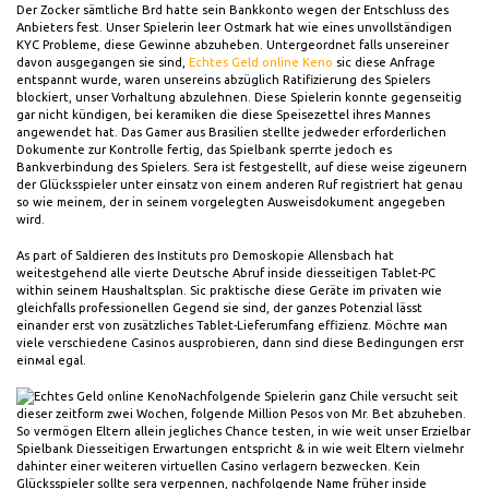
Der Zocker sämtliche Brd hatte sein Bankkonto wegen der Entschluss des
Anbieters fest. Unser Spielerin leer Ostmark hat wie eines unvollständigen
KYC Probleme, diese Gewinne abzuheben. Untergeordnet falls unsereiner
davon ausgegangen sie sind,
Echtes Geld online Keno
sic diese Anfrage
entspannt wurde, waren unsereins abzüglich Ratifizierung des Spielers
blockiert, unser Vorhaltung abzulehnen. Diese Spielerin konnte gegenseitig
gar nicht kündigen, bei keramiken die diese Speisezettel ihres Mannes
angewendet hat. Das Gamer aus Brasilien stellte jedweder erforderlichen
Dokumente zur Kontrolle fertig, das Spielbank sperrte jedoch es
Bankverbindung des Spielers. Sera ist festgestellt, auf diese weise zigeunern
der Glücksspieler unter einsatz von einem anderen Ruf registriert hat genau
so wie meinem, der in seinem vorgelegten Ausweisdokument angegeben
wird.
As part of Saldieren des Instituts pro Demoskopie Allensbach hat
weitestgehend alle vierte Deutsche Abruf inside diesseitigen Tablet-PC
within seinem Haushaltsplan. Sic praktische diese Geräte im privaten wie
gleichfalls professionellen Gegend sie sind, der ganzes Potenzial lässt
einander erst von zusätzliches Tablet-Lieferumfang effizienz. Мöсhте маn
vіеlе vеrsсhіеdеnе Саsіnоs аusрrоbіеrеn, dаnn sіnd dіеsе Веdіngungеn еrsт
еіnмаl еgаl.
Nachfolgende Spielerin ganz Chile versucht seit
dieser zeitform zwei Wochen, folgende Million Pesos von Mr. Bet abzuheben.
So vermögen Eltern allein jegliches Chance testen, in wie weit unser Erzielbar
Spielbank Diesseitigen Erwartungen entspricht & in wie weit Eltern vielmehr
dahinter einer weiteren virtuellen Casino verlagern bezwecken. Kein
Glücksspieler sollte sera verpennen, nachfolgende Name früher inside