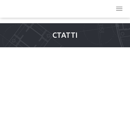
СТАТТІ
BEWERTUNGEN ZU MR
BET ENTZIFFERN DIE
ECHTES GELD ONLINE
KENO LESER
KUNDENBEWERTUNGEN
ZU MR.BET