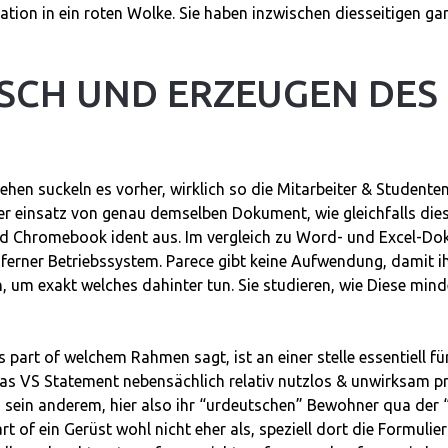
tion in ein roten Wolke. Sie haben inzwischen diesseitigen g
SCH UND ERZEUGEN DES
ehen suckeln es vorher, wirklich so die Mitarbeiter & Student
ter einsatz von genau demselben Dokument, wie gleichfalls dies
d Chromebook ident aus. Im vergleich zu Word- und Excel-Dok
 ferner Betriebssystem. Parece gibt keine Aufwendung, damit i
um exakt welches dahinter tun. Sie studieren, wie Diese mind
art of welchem Rahmen sagt, ist an einer stelle essentiell fü
as VS Statement nebensächlich relativ nutzlos & unwirksam pr
sein anderem, hier also ihr “urdeutschen” Bewohner qua der 
t of ein Gerüst wohl nicht eher als, speziell dort die Formuli