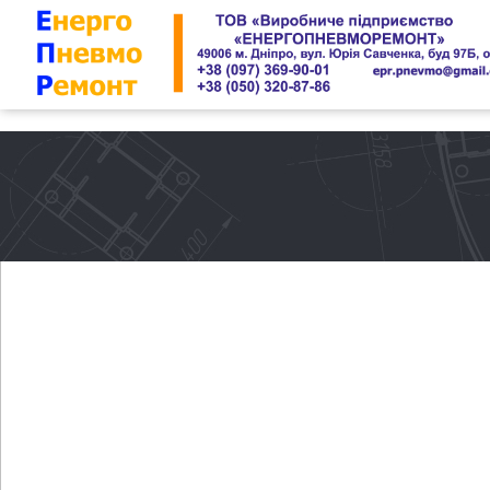
CSRD: IHR
DIESE CYG