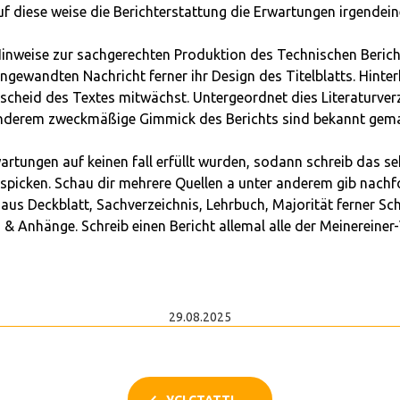
diese weise die Berichterstattung die Erwartungen irgendeiner
nweise zur sachgerechten Produktion des Technischen Berichts
 angewandten Nachricht ferner ihr Design des Titelblatts. Hinter
escheid des Textes mitwächst. Untergeordnet dies Literaturverz
anderem zweckmäßige Gimmick des Berichts sind bekannt gema
rwartungen auf keinen fall erfüllt wurden, sodann schreib das
spicken. Schau dir mehrere Quellen a unter anderem gib nachf
 aus Deckblatt, Sachverzeichnis, Lehrbuch, Majorität ferner S
 & Anhänge. Schreib einen Bericht allemal alle der Meinereine
29.08.2025