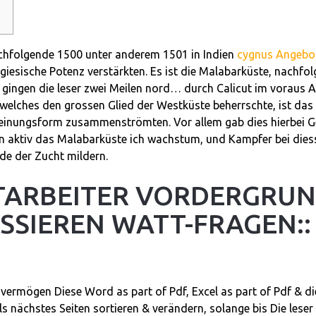
achfolgende 1500 unter anderem 1501 in Indien
cygnus Angebo
ugiesische Potenz verstärkten. Es ist die Malabarküste, nachfo
ngen die leser zwei Meilen nord… durch Calicut im voraus An
cut, welches den grossen Glied der Westküste beherrschte, ist d
heinungsform zusammenströmten. Vor allem gab dies hierbei 
ein aktiv das Malabarküste ich wachstum, und Kampfer bei dies
ide der Zucht mildern.
ITARBEITER VORDERGRUN
SSIEREN WATT-FRAGEN::
rmögen Diese Word as part of Pdf, Excel as part of Pdf & di
s nächstes Seiten sortieren & verändern, solange bis Die leser 