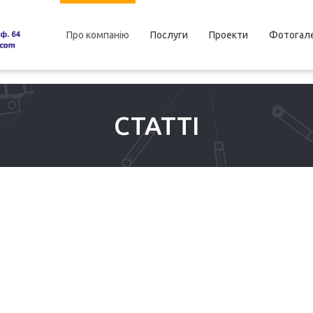
Про компанію
Послуги
Проекти
Фотогал
СТАТТІ
 PRAXISORIENTIERTER 
NUS ANGEBOTE ERSTE