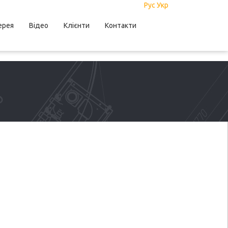
Рус
Укр
ерея
Відео
Клієнти
Контакти
ANBLICK IN
N BERICHTE