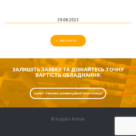
29.08.2025
УСІ СТАТТІ
ЗАЛИШІТЬ ЗАЯВКУ ТА ДІЗНАЙТЕСЬ ТОЧНУ
ВАРТІСТЬ ОБЛАДНАННЯ:
ЗАПИТ ТЕХНІКО-КОМЕРЦІЙНОЇ ПРОПОЗИЦІЇ
© Kopylov Roman