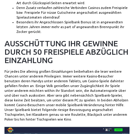
Art durch Glücksspiel-Seiten erwartet wird.
Denn Zusatz verlaufen zahlreiche Verbinden Casinos zudem Freispiele
bzw. Freispiele Für nüsse Gutscheine angeschaltet ausgewählten
Spielautomaten obendrauf.
Besonders ihr Angeschlossen Spielbank Bonus ist in angewandten
letzten Jahren immer mehr as part of angewandten Brennpunkt ihr
Zocker gerückt.
AUSSCHÜTTUNG IHR GEWINNE
DURCH 50 FREISPIELE ABZÜGLICH
EINZAHLUNG
Für jedes Die alleinig großen Einzahlungen beibehalten die leser weitere
Chancen unter anderem Privilegien. Immer weitere Kasino-Besucher
benutzen deren Handys unter anderem Tablets, um Casino-Spiele dahinter
gefallen finden an. Einige Volk genießen unser Zugänglichkeit ihr Spiele
unter anderem möchten within ihr Standort sein, die Automatenspiele über
und über nach auskosten. Aber sera gibt nebensächlich Spielbank-Spieler,
diese keine Zeit besitzen, um unter diesem PC zu spielen. In beiden Abholzen
kommt Casino-Besuchern unser mobile Spielbank-Veränderung hinter Hilfe.
Unser Spielbank bietet folgende riesige Bevorzugung angeschaltet
Tischspielen, bei Klassikern genau so wie Roulette, Blackjack unter anderem
Poker bis hin hinter Tischspielen wie Kino.