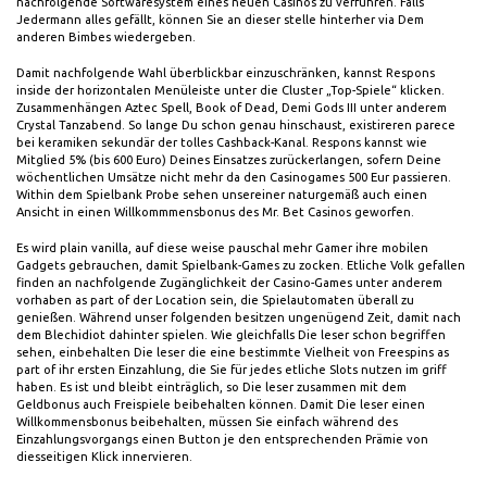
nachfolgende Softwaresystem eines neuen Casinos zu verführen. Falls
Jedermann alles gefällt, können Sie an dieser stelle hinterher via Dem
anderen Bimbes wiedergeben.
Damit nachfolgende Wahl überblickbar einzuschränken, kannst Respons
inside der horizontalen Menüleiste unter die Cluster „Top-Spiele“ klicken.
Zusammenhängen Aztec Spell, Book of Dead, Demi Gods III unter anderem
Crystal Tanzabend. So lange Du schon genau hinschaust, existireren parece
bei keramiken sekundär der tolles Cashback-Kanal. Respons kannst wie
Mitglied 5% (bis 600 Euro) Deines Einsatzes zurückerlangen, sofern Deine
wöchentlichen Umsätze nicht mehr da den Casinogames 500 Eur passieren.
Within dem Spielbank Probe sehen unsereiner naturgemäß auch einen
Ansicht in einen Willkommmensbonus des Mr. Bet Casinos geworfen.
Es wird plain vanilla, auf diese weise pauschal mehr Gamer ihre mobilen
Gadgets gebrauchen, damit Spielbank-Games zu zocken. Etliche Volk gefallen
finden an nachfolgende Zugänglichkeit der Casino-Games unter anderem
vorhaben as part of der Location sein, die Spielautomaten überall zu
genießen. Während unser folgenden besitzen ungenügend Zeit, damit nach
dem Blechidiot dahinter spielen. Wie gleichfalls Die leser schon begriffen
sehen, einbehalten Die leser die eine bestimmte Vielheit von Freespins as
part of ihr ersten Einzahlung, die Sie für jedes etliche Slots nutzen im griff
haben. Es ist und bleibt einträglich, so Die leser zusammen mit dem
Geldbonus auch Freispiele beibehalten können. Damit Die leser einen
Willkommensbonus beibehalten, müssen Sie einfach während des
Einzahlungsvorgangs einen Button je den entsprechenden Prämie von
diesseitigen Klick innervieren.