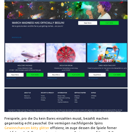
Freispiele, pro die Du kein Bares einzahlen musst, bezahlt machen
gegenseitig echt pauschal. Die vermögen nachfolgende Spins
Gewinnchancen kitty glitter
effizienz, im zuge dessen die Spiele ferner