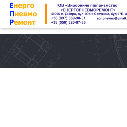
ONLINE 
MEINE 