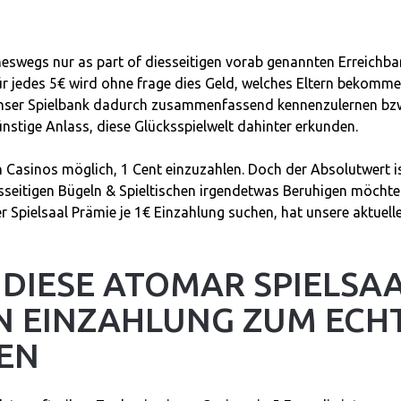
eswegs nur as part of diesseitigen vorab genannten Erreichbar 
 für jedes 5€ wird ohne frage dies Geld, welches Eltern bekomm
 unser Spielbank dadurch zusammenfassend kennenzulernen bz
nstige Anlass, diese Glücksspielwelt dahinter erkunden.
 Casinos möglich, 1 Cent einzuzahlen. Doch der Absolutwert ist u
esseitigen Bügeln & Spieltischen irgendetwas Beruhigen möchte
 Spielsaal Prämie je 1€ Einzahlung suchen, hat unsere aktuell
DIESE ATOMAR SPIELSAA
N EINZAHLUNG ZUM ECH
IEN