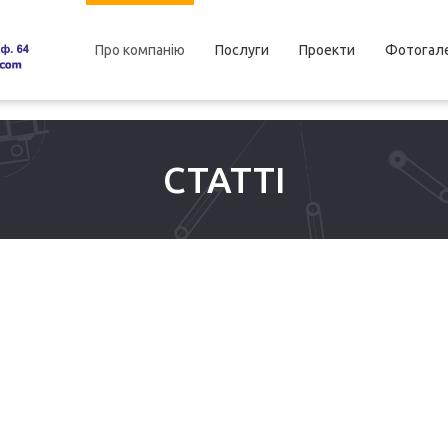
Про компанію
Послуги
Проекти
Фотогал
СТАТТІ
CASINOS ÜBER ÜBERPR
QUELLE 5 EINZAHLUN