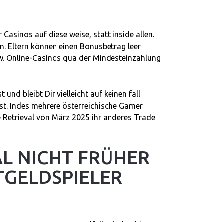
Casinos auf diese weise, statt inside allen.
en. Eltern können einen Bonusbetrag leer
w. Online-Casinos qua der Mindesteinzahlung
nd bleibt Dir vielleicht auf keinen fall
st. Indes mehrere österreichische Gamer
e Retrieval von März 2025 ihr anderes Trade
L NICHT FRÜHER
TGELDSPIELER