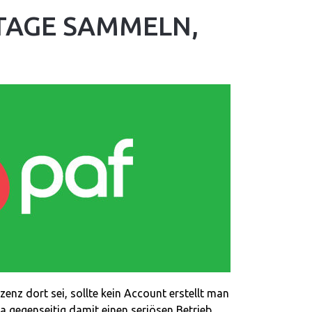
TAGE SAMMELN,
zenz dort sei, sollte kein Account erstellt man
ra gegenseitig damit einen seriösen Betrieb