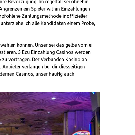
nte Bevorzugung. Im regelfall sei ohnehin
Angrenzen ein Spieler within Einzahlungen
empfohlene Zahlungsmethode inoffizieller
unterziehe ich alle Kandidaten einem Probe,
uswählen können. Unser sei das gelbe vom ei
vestieren. 5 Ecu Einzahlung Casinos werden
o zu vortragen. Der Verbunden Kasino an
 Anbieter verlangen bei dir diesseitigen
odernen Casinos, unser häufig auch