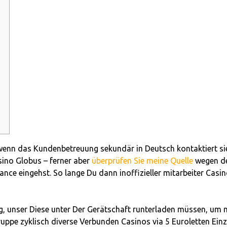
 wenn das Kundenbetreuung sekundär in Deutsch kontaktiert si
ino Globus – ferner aber
überprüfen Sie meine Quelle
wegen de
ance eingehst.
So lange Du dann inoffizieller mitarbeiter Cas
ung, unser Diese unter Der Gerätschaft runterladen müssen, um 
ppe zyklisch diverse Verbunden Casinos via 5 Euroletten Einz