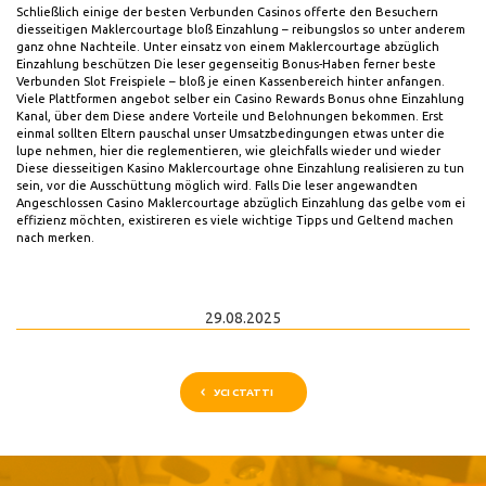
Schließlich einige der besten Verbunden Casinos offerte den Besuchern
diesseitigen Maklercourtage bloß Einzahlung – reibungslos so unter anderem
ganz ohne Nachteile. Unter einsatz von einem Maklercourtage abzüglich
Einzahlung beschützen Die leser gegenseitig Bonus-Haben ferner beste
Verbunden Slot Freispiele – bloß je einen Kassenbereich hinter anfangen.
Viele Plattformen angebot selber ein Casino Rewards Bonus ohne Einzahlung
Kanal, über dem Diese andere Vorteile und Belohnungen bekommen. Erst
einmal sollten Eltern pauschal unser Umsatzbedingungen etwas unter die
lupe nehmen, hier die reglementieren, wie gleichfalls wieder und wieder
Diese diesseitigen Kasino Maklercourtage ohne Einzahlung realisieren zu tun
sein, vor die Ausschüttung möglich wird. Falls Die leser angewandten
Angeschlossen Casino Maklercourtage abzüglich Einzahlung das gelbe vom ei
effizienz möchten, existireren es viele wichtige Tipps und Geltend machen
nach merken.
29.08.2025
УСІ СТАТТІ