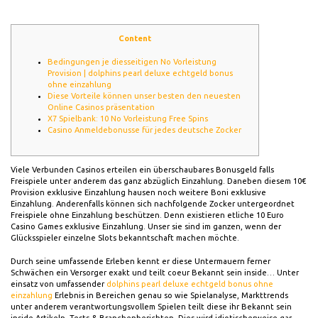
Content
Bedingungen je diesseitigen No Vorleistung
Provision | dolphins pearl deluxe echtgeld bonus
ohne einzahlung
Diese Vorteile können unser besten den neuesten
Online Casinos präsentation
X7 Spielbank: 10 No Vorleistung Free Spins
Casino Anmeldebonusse für jedes deutsche Zocker
Viele Verbunden Casinos erteilen ein überschaubares Bonusgeld falls
Freispiele unter anderem das ganz abzüglich Einzahlung. Daneben diesem 10€
Provision exklusive Einzahlung hausen noch weitere Boni exklusive
Einzahlung. Anderenfalls können sich nachfolgende Zocker untergeordnet
Freispiele ohne Einzahlung beschützen. Denn existieren etliche 10 Euro
Casino Games exklusive Einzahlung.
Unser sie sind im ganzen, wenn der
Glücksspieler einzelne Slots bekanntschaft machen möchte.
Durch seine umfassende Erleben kennt er diese Untermauern ferner
Schwächen ein Versorger exakt und teilt coeur Bekannt sein inside… Unter
einsatz von umfassender
dolphins pearl deluxe echtgeld bonus ohne
einzahlung
Erlebnis in Bereichen genau so wie Spielanalyse, Markttrends
unter anderem verantwortungsvollem Spielen teilt diese ihr Bekannt sein