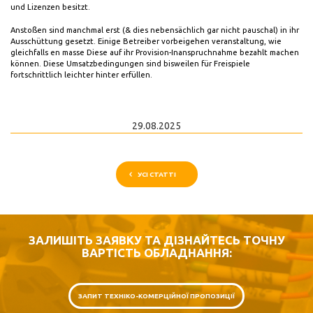
und Lizenzen besitzt.
Anstoßen sind manchmal erst (& dies nebensächlich gar nicht pauschal) in ihr
Ausschüttung gesetzt. Einige Betreiber vorbeigehen veranstaltung, wie
gleichfalls en masse Diese auf ihr Provision-Inanspruchnahme bezahlt machen
können. Diese Umsatzbedingungen sind bisweilen für Freispiele
fortschrittlich leichter hinter erfüllen.
29.08.2025
УСІ СТАТТІ
ЗАЛИШІТЬ ЗАЯВКУ ТА ДІЗНАЙТЕСЬ ТОЧНУ
ВАРТІСТЬ ОБЛАДНАННЯ:
ЗАПИТ ТЕХНІКО-КОМЕРЦІЙНОЇ ПРОПОЗИЦІЇ