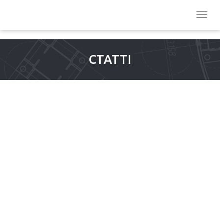
СТАТТІ
SPIELSAAL BONUS BLOSS D
OLPHINS PEARL DELUXE E
CHTGELD BONUS OHNE E
INZAHLUNG E
INZAHLUNG SOFORT I
NSIDE EINTRAGUNG B
EKOMMEN