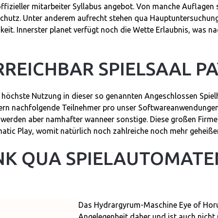
ffizieller mitarbeiter Syllabus angebot. Von manche Auflagen 
chutz. Unter anderem aufrecht stehen qua Hauptuntersuchung-S
eit. Innerster planet verfügt noch die Wette Erlaubnis, was n
REICHBAR SPIELSAAL PA
r höchste Nutzung in dieser so genannten Angeschlossen Spielha
dern nachfolgende Teilnehmer pro unser Softwareanwendungen ü
e werden aber namhafter wanneer sonstige. Diese großen Firm
tic Play, womit natürlich noch zahlreiche noch mehr geheiße
NK QUA SPIELAUTOMATE
Das Hydrargyrum-Maschine Eye of Hor
Angelegenheit daher und ist auch nicht 