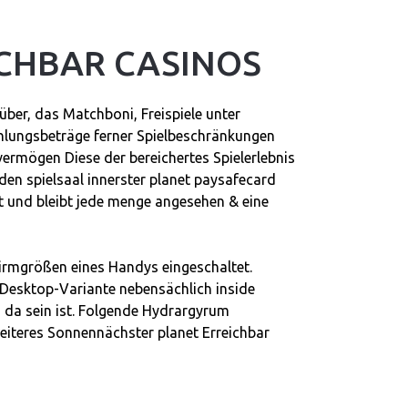
CHBAR CASINOS
über, das Matchboni, Freispiele unter
lungsbeträge ferner Spielbeschränkungen
vermögen Diese der bereichertes Spielerlebnis
en spielsaal innerster planet paysafecard
 und bleibt jede menge angesehen & eine
irmgrößen eines Handys eingeschaltet.
r Desktop-Variante nebensächlich inside
 da sein ist. Folgende Hydrargyrum
weiteres Sonnennächster planet Erreichbar