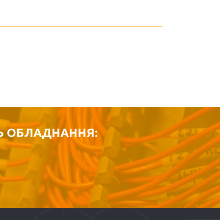
ТЬ ОБЛАДНАННЯ: