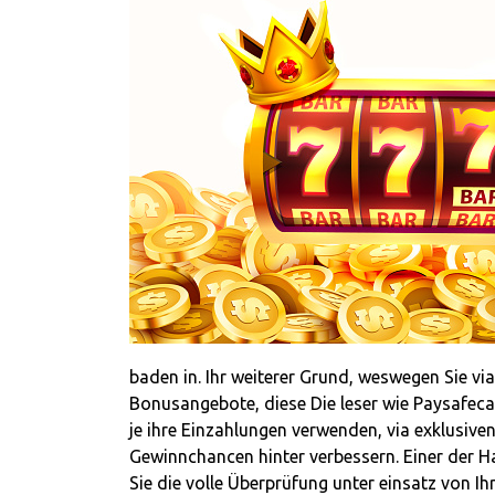
baden in. Ihr weiterer Grund, weswegen Sie v
Bonusangebote, diese Die leser wie Paysafec
je ihre Einzahlungen verwenden, via exklusive
Gewinnchancen hinter verbessern. Einer der Ha
Sie die volle Überprüfung unter einsatz von I