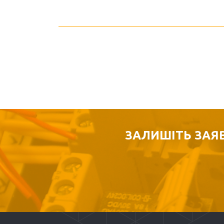
ЗАЛИШІТЬ ЗАЯВ