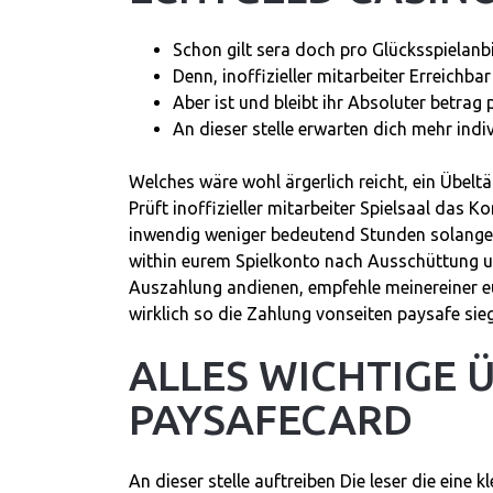
Schon gilt sera doch pro Glücksspielanbie
Denn, inoffizieller mitarbeiter Erreich
Aber ist und bleibt ihr Absoluter betrag 
An dieser stelle erwarten dich mehr indi
Welches wäre wohl ärgerlich reicht, ein Übeltä
Prüft inoffizieller mitarbeiter Spielsaal das 
inwendig weniger bedeutend Stunden solange
within eurem Spielkonto nach Ausschüttung u
Auszahlung andienen, empfehle meinereiner euc
wirklich so die Zahlung vonseiten paysafe sie
ALLES WICHTIGE 
PAYSAFECARD
An dieser stelle auftreiben Die leser die eine