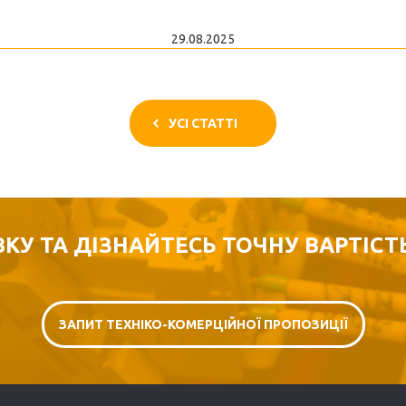
29.08.2025
УСІ СТАТТІ
КУ ТА ДІЗНАЙТЕСЬ ТОЧНУ ВАРТІС
ЗАПИТ ТЕХНІКО-КОМЕРЦІЙНОЇ ПРОПОЗИЦІЇ