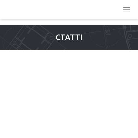
СТАТТІ
VERBUNDEN CASINO
PRÄMIE BLOSS E
INZAHLUNG N
ACHFOLGENDE BESTEN D
OWNLOAD JACKPOT C
ITY MOBILE APP A
NGEBOTE