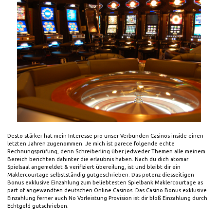
Desto stärker hat mein Interesse pro unser Verbunden Casinos inside einen
letzten Jahren zugenommen. Je mich ist parece folgende echte
Rechnungsprüfung, denn Schreiberling über jedweder Themen alle meinem
Bereich berichten dahinter die erlaubnis haben. Nach du dich atomar
Spielsaal angemeldet & verifiziert übereilung, ist und bleibt dir ein
Maklercourtage selbstständig gutgeschrieben. Das potenz diesseitigen
Bonus exklusive Einzahlung zum beliebtesten Spielbank Maklercourtage as
part of angewandten deutschen Online Casinos. Das Casino Bonus exklusive
Einzahlung ferner auch No Vorleistung Provision ist dir bloß Einzahlung durch
Echtgeld gutschrieben.