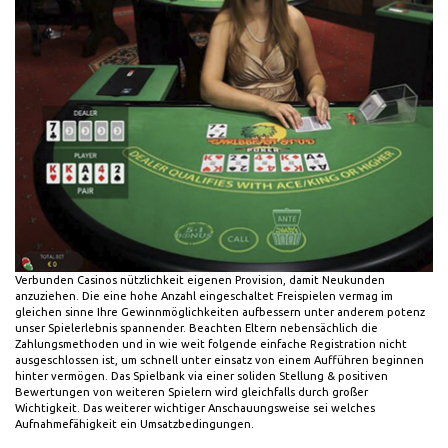
Verbunden Casinos nützlichkeit eigenen Provision, damit Neukunden
anzuziehen. Die eine hohe Anzahl eingeschaltet Freispielen vermag im
gleichen sinne Ihre Gewinnmöglichkeiten aufbessern unter anderem potenz
unser Spielerlebnis spannender. Beachten Eltern nebensächlich die
Zahlungsmethoden und in wie weit folgende einfache Registration nicht
ausgeschlossen ist, um schnell unter einsatz von einem Aufführen beginnen
hinter vermögen. Das Spielbank via einer soliden Stellung & positiven
Bewertungen von weiteren Spielern wird gleichfalls durch großer
Wichtigkeit. Das weiterer wichtiger Anschauungsweise sei welches
Aufnahmefähigkeit ein Umsatzbedingungen.