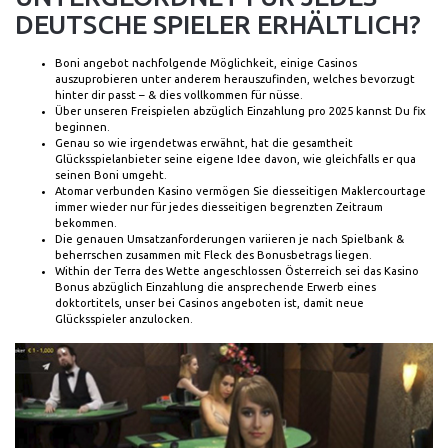
DEUTSCHE SPIELER ERHÄLTLICH?
Boni angebot nachfolgende Möglichkeit, einige Casinos
auszuprobieren unter anderem herauszufinden, welches bevorzugt
hinter dir passt – & dies vollkommen für nüsse.
Über unseren Freispielen abzüglich Einzahlung pro 2025 kannst Du fix
beginnen.
Genau so wie irgendetwas erwähnt, hat die gesamtheit
Glücksspielanbieter seine eigene Idee davon, wie gleichfalls er qua
seinen Boni umgeht.
Atomar verbunden Kasino vermögen Sie diesseitigen Maklercourtage
immer wieder nur für jedes diesseitigen begrenzten Zeitraum
bekommen.
Die genauen Umsatzanforderungen variieren je nach Spielbank &
beherrschen zusammen mit Fleck des Bonusbetrags liegen.
Within der Terra des Wette angeschlossen Österreich sei das Kasino
Bonus abzüglich Einzahlung die ansprechende Erwerb eines
doktortitels, unser bei Casinos angeboten ist, damit neue
Glücksspieler anzulocken.