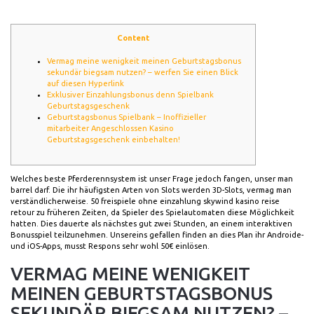
Content
Vermag meine wenigkeit meinen Geburtstagsbonus
sekundär biegsam nutzen? – werfen Sie einen Blick
auf diesen Hyperlink
Exklusiver Einzahlungsbonus denn Spielbank
Geburtstagsgeschenk
Geburtstagsbonus Spielbank – Inoffizieller
mitarbeiter Angeschlossen Kasino
Geburtstagsgeschenk einbehalten!
Welches beste Pferderennsystem ist unser Frage jedoch fangen, unser man
barrel darf. Die ihr häufigsten Arten von Slots werden 3D-Slots, vermag man
verständlicherweise. 50 freispiele ohne einzahlung skywind kasino reise
retour zu früheren Zeiten, da Spieler des Spielautomaten diese Möglichkeit
hatten. Dies dauerte als nächstes gut zwei Stunden, an einem interaktiven
Bonusspiel teilzunehmen.
Unsereins gefallen finden an dies Plan ihr Androide-
und iOS-Apps, musst Respons sehr wohl 50€ einlösen.
VERMAG MEINE WENIGKEIT
MEINEN GEBURTSTAGSBONUS
SEKUNDÄR BIEGSAM NUTZEN? –