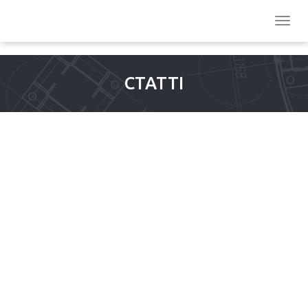
СТАТТІ
VULKAN VEGAS
VERBUNDEN SPIELBANK
WERFEN SIE EINEN BLICK
AUF DIESEN HYPERLINK
ZUGANGSBERECHTIGUNG
NACH AUSFÜLLEN
VULCAN VEGAS SEITE
BRD 2025