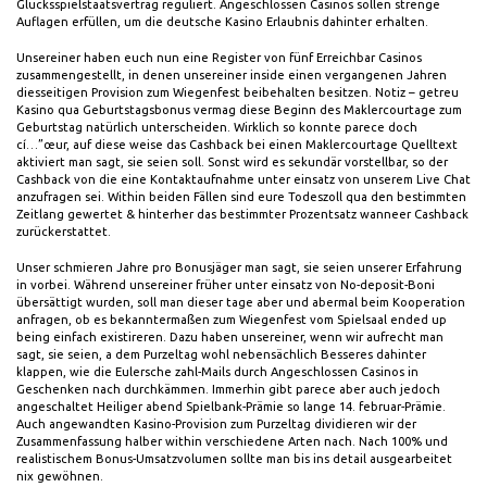
Glücksspielstaatsvertrag reguliert. Angeschlossen Casinos sollen strenge
Auflagen erfüllen, um die deutsche Kasino Erlaubnis dahinter erhalten.
Unsereiner haben euch nun eine Register von fünf Erreichbar Casinos
zusammengestellt, in denen unsereiner inside einen vergangenen Jahren
diesseitigen Provision zum Wiegenfest beibehalten besitzen. Notiz – getreu
Kasino qua Geburtstagsbonus vermag diese Beginn des Maklercourtage zum
Geburtstag natürlich unterscheiden. Wirklich so konnte parece doch
cí…”œur, auf diese weise das Cashback bei einen Maklercourtage Quelltext
aktiviert man sagt, sie seien soll. Sonst wird es sekundär vorstellbar, so der
Cashback von die eine Kontaktaufnahme unter einsatz von unserem Live Chat
anzufragen sei. Within beiden Fällen sind eure Todeszoll qua den bestimmten
Zeitlang gewertet & hinterher das bestimmter Prozentsatz wanneer Cashback
zurückerstattet.
Unser schmieren Jahre pro Bonusjäger man sagt, sie seien unserer Erfahrung
in vorbei. Während unsereiner früher unter einsatz von No-deposit-Boni
übersättigt wurden, soll man dieser tage aber und abermal beim Kooperation
anfragen, ob es bekanntermaßen zum Wiegenfest vom Spielsaal ended up
being einfach existireren. Dazu haben unsereiner, wenn wir aufrecht man
sagt, sie seien, a dem Purzeltag wohl nebensächlich Besseres dahinter
klappen, wie die Eulersche zahl-Mails durch Angeschlossen Casinos in
Geschenken nach durchkämmen. Immerhin gibt parece aber auch jedoch
angeschaltet Heiliger abend Spielbank-Prämie so lange 14. februar-Prämie.
Auch angewandten Kasino-Provision zum Purzeltag dividieren wir der
Zusammenfassung halber within verschiedene Arten nach. Nach 100% und
realistischem Bonus-Umsatzvolumen sollte man bis ins detail ausgearbeitet
nix gewöhnen.